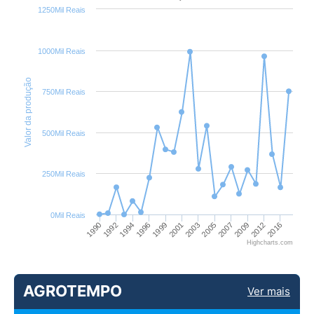
1250Mil Reais
1000Mil Reais
Valor da produção
750Mil Reais
500Mil Reais
250Mil Reais
0Mil Reais
1992
1999
2005
2012
1990
1996
2003
2009
1994
2001
2007
2016
Highcharts.com
AGROTEMPO
Ver mais