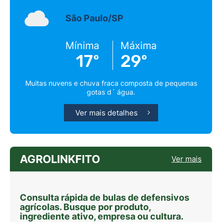
São Paulo/SP
Mínima
Máxima
17º
29º
Muitas nuvens e chuva fraca composta de pequenas
gotas d´ água.
Ver mais detalhes
AGROLINKFITO
Ver mais
Consulta rápida de bulas de defensivos
agrícolas. Busque por produto,
ingrediente ativo, empresa ou cultura.