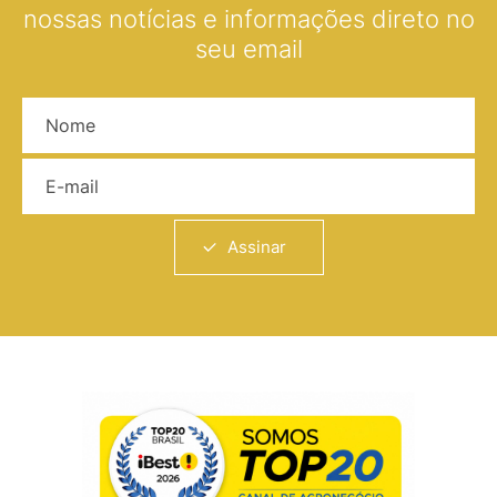
nossas notícias e informações direto no
seu email
Nome
E-mail
Assinar