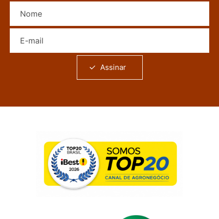
Nome
E-mail
Assinar