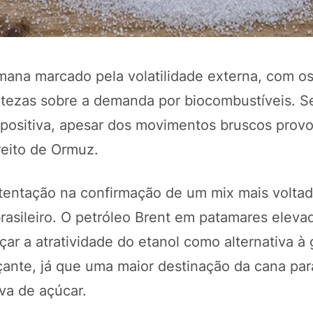
mana marcado pela volatilidade externa, com o
ertezas sobre a demanda por biocombustíveis. 
positiva, apesar dos movimentos bruscos prov
reito de Ormuz.
tentação na confirmação de um mix mais voltad
POTOSÍ Fertiliz
Orgânico 
rasileiro. O petróleo Brent em patamares elev
çar a atratividade do etanol como alternativa à 
ante, já que uma maior destinação da cana par
COMP
iva de açúcar.