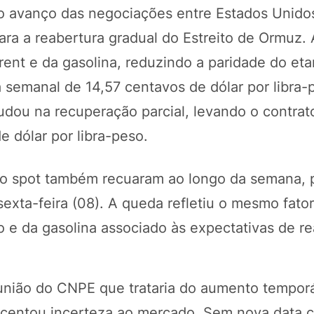
o avanço das negociações entre Estados Unidos
a a reabertura gradual do Estreito de Ormuz. 
ent e da gasolina, reduzindo a paridade do eta
semanal de 14,57 centavos de dólar por libra-
ajudou na recuperação parcial, levando o contrat
 dólar por libra-peso.
ado spot também recuaram ao longo da semana,
 sexta-feira (08). A queda refletiu o mesmo fato
o e da gasolina associado às expectativas de r
união do CNPE que trataria do aumento temporá
escentou incerteza ao mercado. Sem nova data 