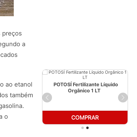
s preços
Segundo a
ocados
o ao etanol
ante Líquido
POTOSÍ Fertilizante Líquido
250ml
Orgânico 1 LT
ados também
gasolina.
a o
RAR
COMPRAR