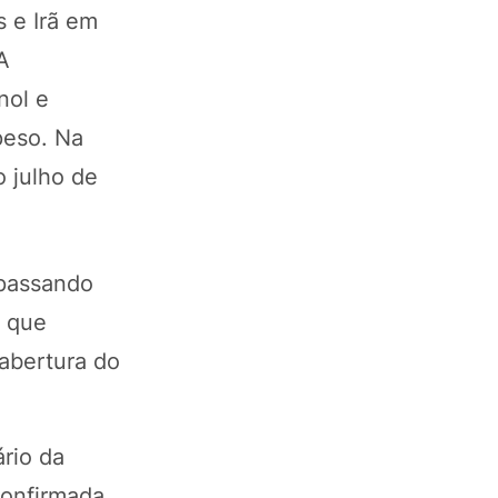
 e Irã em
A
nol e
peso. Na
o julho de
 passando
r que
eabertura do
rio da
confirmada,