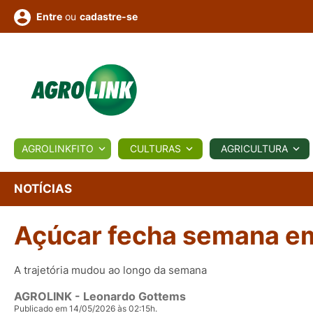
ou
cadastre-se
Entre
ULTURA
AGROLINKFITO
CULTURAS
AGRICULTURA
BIOLÓGICOS
COTAÇÕES
NOTÍCIAS
AGROTE
NOTÍCIAS
Açúcar fecha semana em 
Fotos
os
Conversor
Colunistas
Eventos
e
Vídeos
A trajetória mudou ao longo da semana
AGROLINK
- Leonardo Gottems
Publicado em 14/05/2026 às 02:15h.