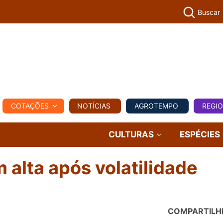
Buscar
PECUÁR
COTAÇÕES
NOTÍCIAS
AGROTEMPO
REGI
MPO
REGIONAL
COMERCIAL
AGROVIAGENS
CULTURAS
ESPÉCIES
alta após volatilidade
COMPARTILH