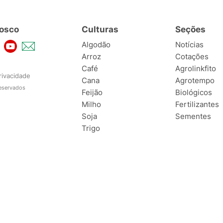
osco
Culturas
Seções
Algodão
Notícias
Arroz
Cotações
Café
Agrolinkfito
rivacidade
Cana
Agrotempo
reservados
Feijão
Biológicos
Milho
Fertilizantes
Soja
Sementes
Trigo