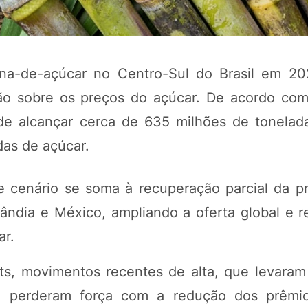
na-de-açúcar no Centro-Sul do Brasil em 2
ão sobre os preços do açúcar. De acordo com
de alcançar cerca de 635 milhões de tonelad
das de açúcar.
e cenário se soma à recuperação parcial da 
POTOSÍ Fertiliz
Orgânico 
lândia e México, ampliando a oferta global e r
ar.
COMP
s, movimentos recentes de alta, que levaram
a, perderam força com a redução dos prêmi