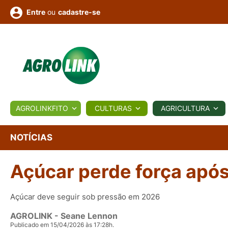
ou
cadastre-se
Entre
ULTURA
AGROLINKFITO
CULTURAS
AGRICULTURA
BIOLÓGICOS
COTAÇÕES
NOTÍCIAS
AGROTE
NOTÍCIAS
Açúcar perde força após
Fotos
os
Conversor
Colunistas
Eventos
e
Vídeos
Açúcar deve seguir sob pressão em 2026
AGROLINK
- Seane Lennon
Publicado em 15/04/2026 às 17:28h.