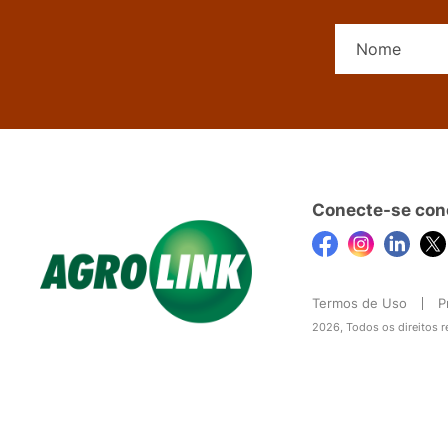
Conecte-se con
Termos de Uso
P
2026, Todos os direitos 