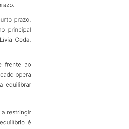
prazo.
urto prazo,
o principal
Lívia Coda,
e frente ao
rcado opera
 equilibrar
 restringir
quilíbrio é