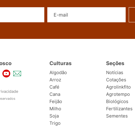
Nome
E-mail
osco
Culturas
Seções
Algodão
Notícias
Arroz
Cotações
Café
Agrolinkfito
rivacidade
Cana
Agrotempo
reservados
Feijão
Biológicos
Milho
Fertilizantes
Soja
Sementes
Trigo