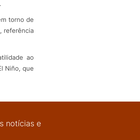
.
em torno de
, referência
tilidade ao
l Niño, que
 notícias e