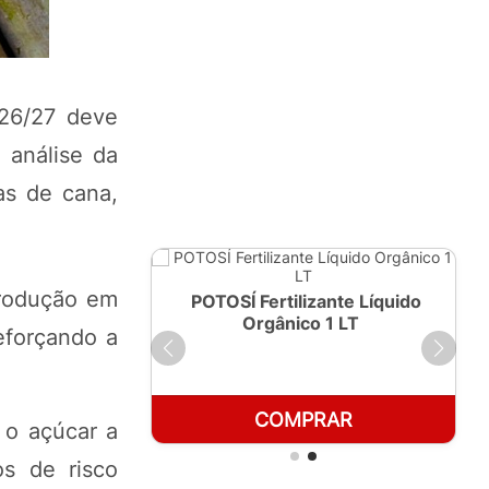
026/27 deve
 análise da
as de cana,
produção em
ante Líquido
POTOSÍ Fertilizante Líquido
250ml
Orgânico 1 LT
eforçando a
RAR
COMPRAR
 o açúcar a
os de risco