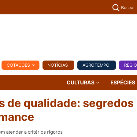
Buscar
PECUÁR
COTAÇÕES
NOTÍCIAS
AGROTEMPO
REGI
MPO
REGIONAL
COMERCIAL
AGROVIAGENS
CULTURAS
ESPÉCIES
 de qualidade: segredos 
rmance
 atender a critérios rigoros