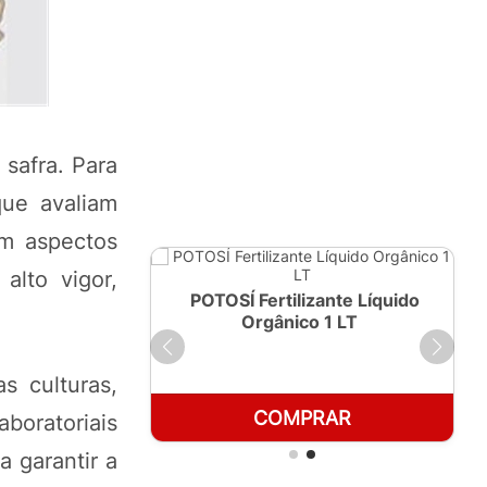
safra. Para
que avaliam
am aspectos
alto vigor,
ante Líquido
POTOSÍ Fertilizante Líquido
250ml
Orgânico 1 LT
s culturas,
RAR
COMPRAR
aboratoriais
a garantir a