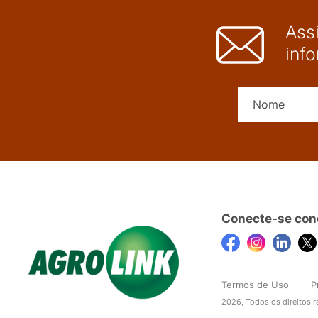
Ass
inf
Conecte-se con
Termos de Uso
P
2026, Todos os direitos 