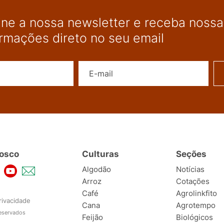
ine a nossa newsletter e receba nossas
ormações direto no seu email
Nome
E-mail
osco
Culturas
Seções
Algodão
Notícias
Arroz
Cotações
Café
Agrolinkfito
rivacidade
Cana
Agrotempo
reservados
Feijão
Biológicos