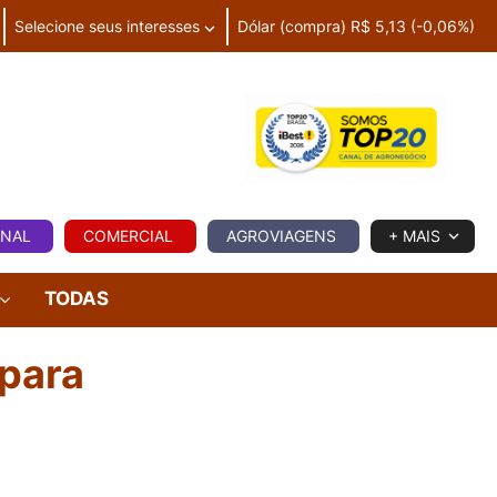
Selecione seus interesses
Dólar (compra) R$ 5,13 (-0,06%)
IA
ONAL
COMERCIAL
AGROVIAGENS
+ MAIS
TODAS
para