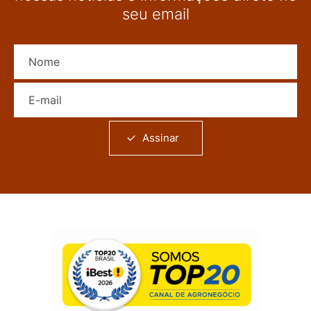
seu email
Nome
E-mail
Assinar