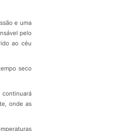
essão e uma
nsável pelo
vido ao céu
 tempo seco
 continuará
te, onde as
mperaturas