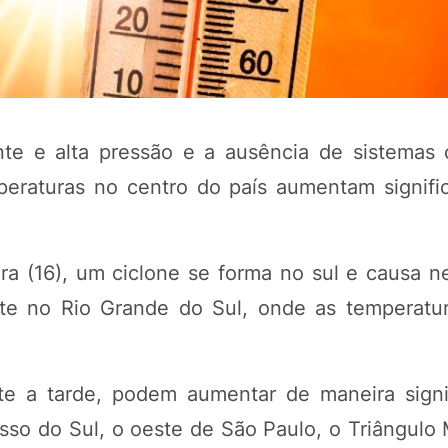
e e alta pressão e a ausência de sistemas 
peraturas no centro do país aumentam signifi
eira (16), um ciclone se forma no sul e causa 
POTOSÍ Fertiliz
Orgânico
ente no Rio Grande do Sul, onde as temperat
COMP
te a tarde, podem aumentar de maneira signi
so do Sul, o oeste de São Paulo, o Triângulo M