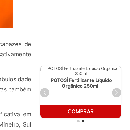
capazes de
cativamente
nebulosidade
ante Líquido
POTOSÍ Fertilizante Líquido
 1 LT
Orgânico 250ml
uras também
RAR
COMPRAR
ficativa em
ineiro, Sul