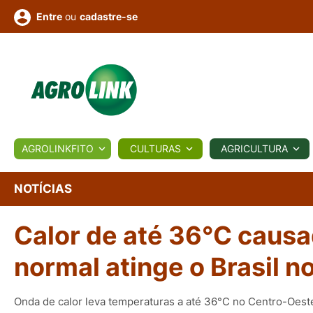
ou
cadastre-se
Entre
ULTURA
AGROLINKFITO
CULTURAS
AGRICULTURA
BIOLÓGICOS
COTAÇÕES
NOTÍCIAS
AGROTE
NOTÍCIAS
Calor de até 36°C causad
Fotos
os
Conversor
Colunistas
Eventos
e
Vídeos
normal atinge o Brasil n
Onda de calor leva temperaturas a até 36°C no Centro-Oest