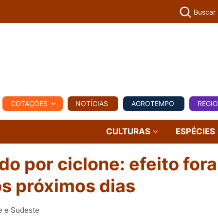
Buscar
PECUÁR
COTAÇÕES
NOTÍCIAS
AGROTEMPO
REGI
MPO
REGIONAL
COMERCIAL
AGROVIAGENS
CULTURAS
ESPÉCIES
o por ciclone: efeito fora
os próximos dias
e e Sudeste