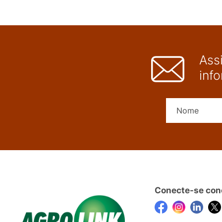
Ass
inf
Conecte-se con