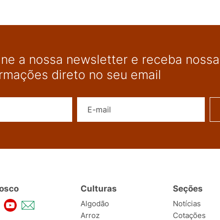
ine a nossa newsletter e receba nossas
ormações direto no seu email
Nome
E-mail
osco
Culturas
Seções
Algodão
Notícias
Arroz
Cotações