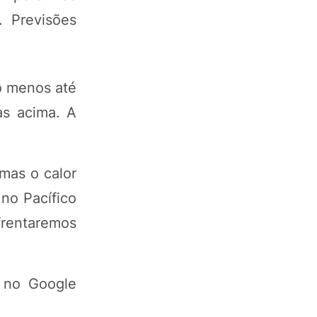
 Previsões
o menos até
as acima. A
 mas o calor
no Pacífico
frentaremos
 no Google