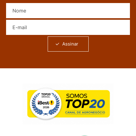
Nome
E-mail
Assinar