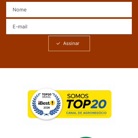
Nome
E-mail
Assinar