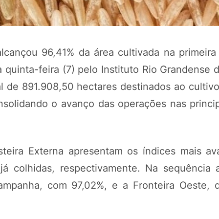
alcançou 96,41% da área cultivada na primeir
quinta-feira (7) pelo Instituto Rio Grandense 
l de 891.908,50 hectares destinados ao cultivo
consolidando o avanço das operações nas princi
POTOSÍ Fertiliz
Orgânico 
steira Externa apresentam os índices mais a
já colhidas, respectivamente. Na sequência
Campanha, com 97,02%, e a Fronteira Oeste, q
COMP