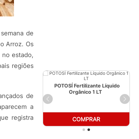
a semana de
do Arroz. Os
 no estado,
pais regiões
ante Líquido
POTOSÍ Fertilizante Líquido
250ml
Orgânico 1 LT
vançados de
 aparecem a
ue registra
RAR
COMPRAR