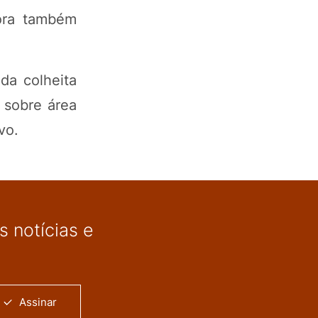
ora também
da colheita
 sobre área
vo.
 notícias e
Assinar