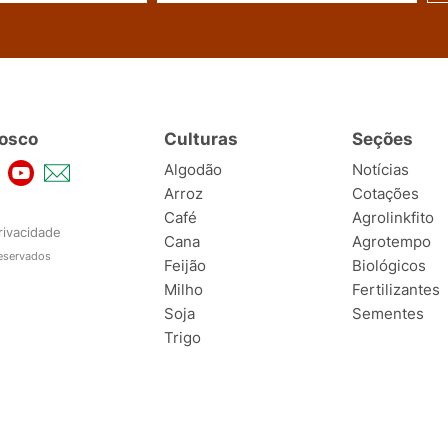
osco
Culturas
Seções
Algodão
Notícias
Arroz
Cotações
Café
Agrolinkfito
rivacidade
Cana
Agrotempo
reservados
Feijão
Biológicos
Milho
Fertilizantes
Soja
Sementes
Trigo