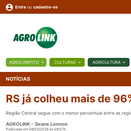
ou
cadastre-se
Entre
ULTURA
AGROLINKFITO
CULTURAS
AGRICULTURA
BIOLÓGICOS
COTAÇÕES
NOTÍCIAS
AGROTE
NOTÍCIAS
RS já colheu mais de 96
Fotos
os
Conversor
Colunistas
Eventos
e
Vídeos
Região Central segue com o menor percentual entre as regi
AGROLINK
- Seane Lennon
Publicado em 08/05/2026 às 09:07h.