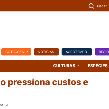
Buscar
PECUÁR
COTAÇÕES
NOTÍCIAS
AGROTEMPO
REGI
MPO
REGIONAL
COMERCIAL
AGROVIAGENS
CULTURAS
ESPÉCIES
io pressiona custos e
o
 de SC