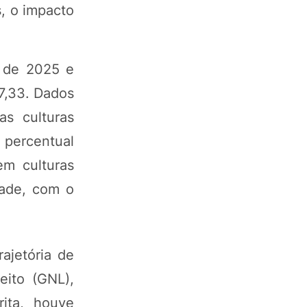
s, o impacto
m de 2025 e
7,33. Dados
s culturas
 percentual
em culturas
dade, com o
ajetória de
eito (GNL),
ita, houve