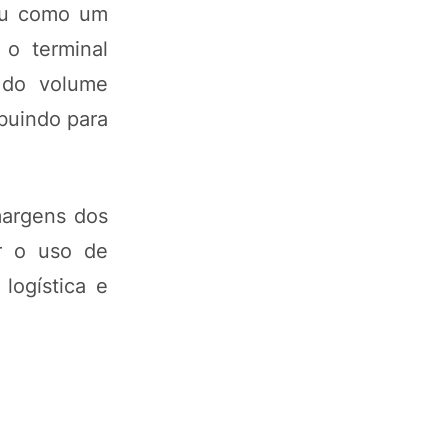
dou como um
 o terminal
 do volume
buindo para
margens dos
ir o uso de
logística e