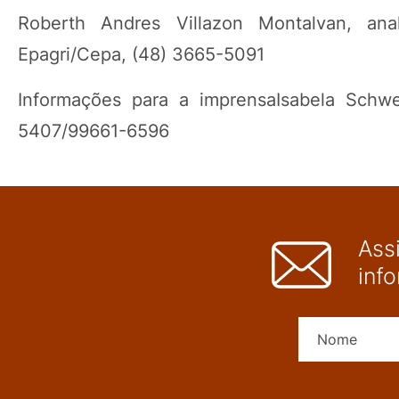
Roberth Andres Villazon Montalvan, an
Epagri/Cepa, (48) 3665-5091
Informações para a imprensaIsabela Schw
5407/99661-6596
Ass
inf