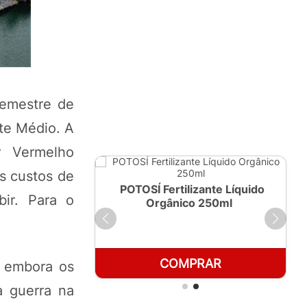
semestre de
nte Médio. A
r Vermelho
s custos de
ante Líquido
POTOSÍ Fertilizante Líquido
bir. Para o
 1 LT
Orgânico 250ml
RAR
COMPRAR
, embora os
a guerra na