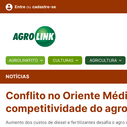
ou
cadastre-se
Entre
ULTURA
AGROLINKFITO
CULTURAS
AGRICULTURA
BIOLÓGICOS
COTAÇÕES
NOTÍCIAS
AGROTE
NOTÍCIAS
Conflito no Oriente Méd
Fotos
os
Conversor
Colunistas
Eventos
e
Vídeos
competitividade do agr
Aumento dos custos de diesel e fertilizantes desafia o agro