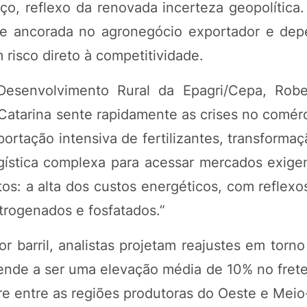
ço, reflexo da renovada incerteza geopolítica.
e ancorada no agronegócio exportador e de
risco direto à competitividade.
esenvolvimento Rural da Epagri/Cepa, Robe
Catarina sente rapidamente as crises no comérc
ortação intensiva de fertilizantes, transforma
gística complexa para acessar mercados exige
os: a alta dos custos energéticos, com reflexo
itrogenados e fosfatados.”
 barril, analistas projetam reajustes em torn
 tende a ser uma elevação média de 10% no frete
tre entre as regiões produtoras do Oeste e Mei