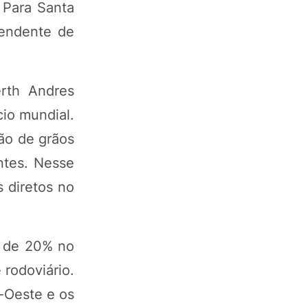
 Para Santa
pendente de
rth Andres
io mundial.
ção de grãos
ntes. Nesse
s diretos no
o de 20% no
 rodoviário.
o-Oeste e os