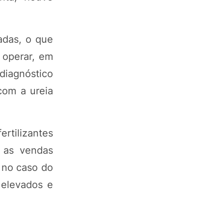
adas, o que
 operar, em
diagnóstico
com a ureia
ertilizantes
e as vendas
o no caso do
 elevados e