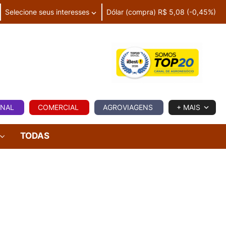
Selecione seus interesses
Dólar (compra) R$ 5,08 (-0,45%)
IA
ONAL
COMERCIAL
AGROVIAGENS
+ MAIS
TODAS