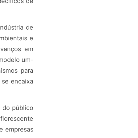
pecíficos de
ndústria de
mbientais e
avanços em
 modelo um-
nismos para
 se encaixa
 do público
florescente
de empresas