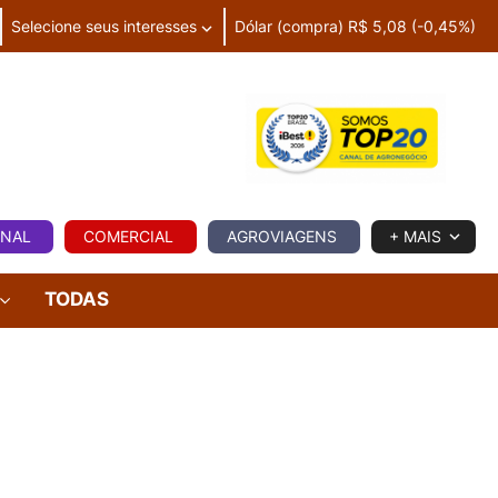
Selecione seus interesses
Dólar (compra) R$ 5,08 (-0,45%)
IA
ONAL
COMERCIAL
AGROVIAGENS
+ MAIS
TODAS