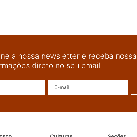
ine a nossa newsletter e receba nossas
ormações direto no seu email
Nome
E-mail
osco
Culturas
Seções