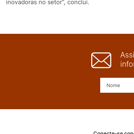
inovadoras no setor”, conclui.
Ass
inf
Conecte-se con