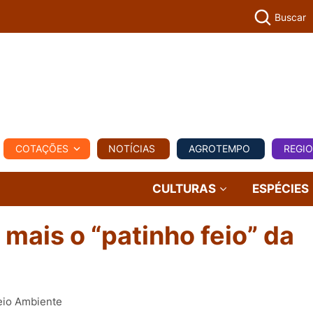
Buscar
PECUÁR
COTAÇÕES
NOTÍCIAS
AGROTEMPO
REGI
MPO
REGIONAL
COMERCIAL
AGROVIAGENS
CULTURAS
ESPÉCIES
 mais o “patinho feio” da
eio Ambiente