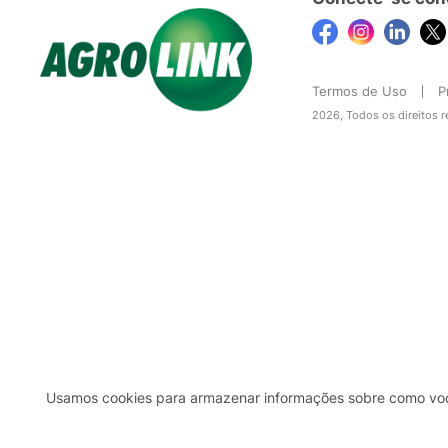
Termos de Uso
P
2026, Todos os direitos 
Usamos cookies para armazenar informações sobre como você 
2b98f7e1-9590-46d7-af32-2c8a921a53c7