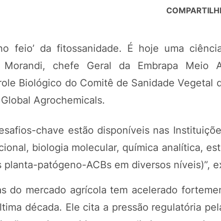
COMPARTILH
ho feio’ da fitossanidade. É hoje uma ciênci
o Morandi, chefe Geral da Embrapa Meio 
ole Biológico do Comitê de Sanidade Vegetal 
 Global Agrochemicals.
esafios-chave estão disponíveis nas Instituiçõ
al, biologia molecular, química analítica, esta
planta-patógeno-ACBs em diversos níveis)”, ex
s do mercado agrícola tem acelerado forteme
tima década. Ele cita a pressão regulatória pe