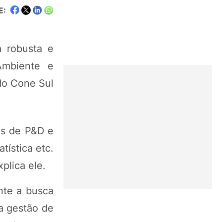
E:
a robusta e
Ambiente e
do Cone Sul
es de P&D e
tística etc.
plica ele.
nte a busca
la gestão de