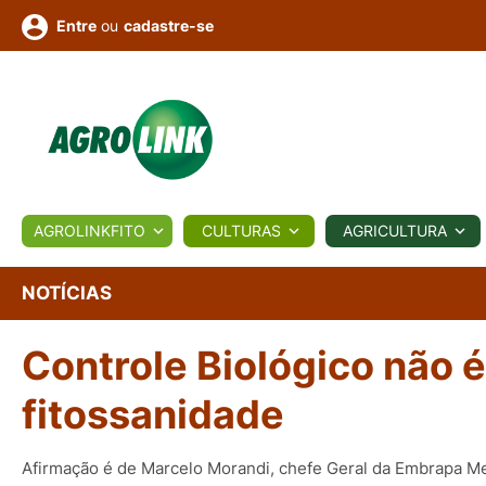
ou
cadastre-se
Entre
ULTURA
AGROLINKFITO
CULTURAS
AGRICULTURA
BIOLÓGICOS
COTAÇÕES
NOTÍCIAS
AGROTE
NOTÍCIAS
Controle Biológico não é
Fotos
os
Conversor
Colunistas
Eventos
e
Vídeos
fitossanidade
Afirmação é de Marcelo Morandi, chefe Geral da Embrapa M