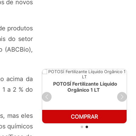
ros de novos
de produtos
is do setor
o (ABCBio),
to acima da
ante Líquido
POTOSÍ Fertilizante Líquido
 1 a 2 % do
250ml
Orgânico 1 LT
s, mas eles
RAR
COMPRAR
os químicos