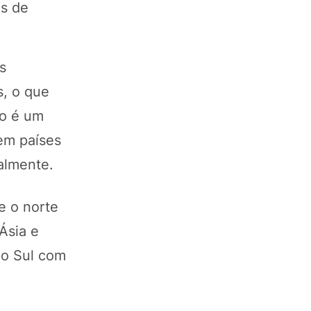
as de
s
s, o que
io é um
em países
almente.
e o norte
Ásia e
do Sul com