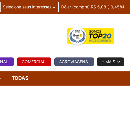
Selecione seus interesses
Dólar (compra) R$ 5,08 (-0,45%)
IA
ONAL
COMERCIAL
AGROVIAGENS
+ MAIS
TODAS