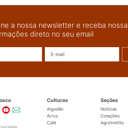
ine a nossa newsletter e receba nossas
ormações direto no seu email
Nome
E-mail
osco
Culturas
Seções
Algodão
Notícias
Arroz
Cotações
Café
Agrolinkfito
rivacidade