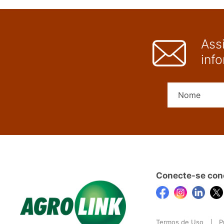
Ass
inf
Conecte-se con
Termos de Uso
P