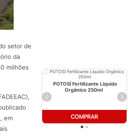
do setor de
ório da
50 milhões
ante Líquido
POTOSÍ Fertilizante Líquido
250ml
Orgânico 1 LT
(FADEEAC),
publicado
RAR
COMPRAR
e, em
ais