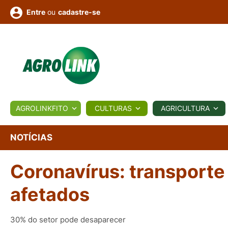
ou
cadastre-se
Entre
ULTURA
AGROLINKFITO
CULTURAS
AGRICULTURA
BIOLÓGICOS
COTAÇÕES
NOTÍCIAS
AGROTE
NOTÍCIAS
Coronavírus: transporte
Fotos
os
Conversor
Colunistas
Eventos
e
Vídeos
afetados
30% do setor pode desaparecer