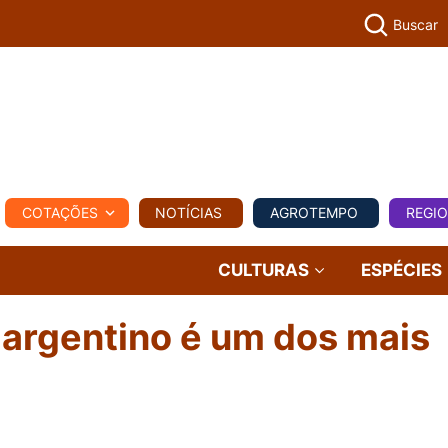
Buscar
PECUÁR
COTAÇÕES
NOTÍCIAS
AGROTEMPO
REGI
MPO
REGIONAL
COMERCIAL
AGROVIAGENS
CULTURAS
ESPÉCIES
 argentino é um dos mais