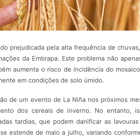
ido prejudicada pela alta frequência de chuvas
ações da Embrapa. Este problema não apenas 
mbém aumenta o risco de incidência do mosai
lmente em condições de solo úmido.
POTOSÍ Fertiliz
Orgânico 
são de um evento de La Niña nos próximos me
mento dos cereais de inverno. No entanto, 
COMP
as tardias, que podem danificar as lavouras 
se estende de maio a julho, variando conforme