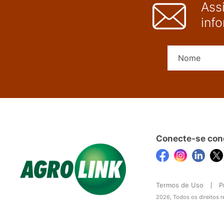
Ass
inf
Conecte-se con
Termos de Uso
P
2026, Todos os direitos 