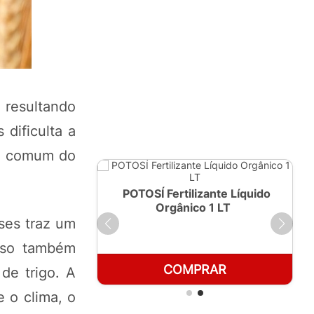
, resultando
dificulta a
co comum do
ante Líquido
POTOSÍ Fertilizante Líquido
250ml
Orgânico 1 LT
ses traz um
isso também
RAR
COMPRAR
de trigo. A
 o clima, o