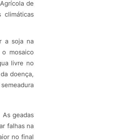
 Agrícola de
 climáticas
r a soja na
 o mosaico
ua livre no
 da doença,
a semeadura
. As geadas
r falhas na
ior no final