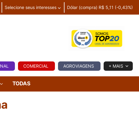
Selecione seus interesses
Dólar (compra) R$ 5,11 (-0,43%)
IA
ONAL
COMERCIAL
AGROVIAGENS
+ MAIS
TODAS
na