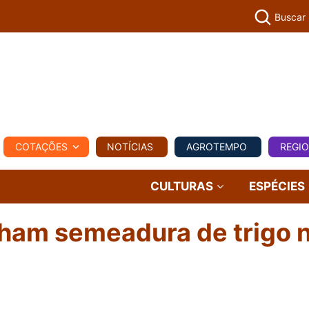
Buscar
PECUÁR
COTAÇÕES
NOTÍCIAS
AGROTEMPO
REGI
MPO
REGIONAL
COMERCIAL
AGROVIAGENS
CULTURAS
ESPÉCIES
lham semeadura de trigo 