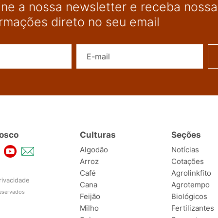
ine a nossa newsletter e receba nossas
ormações direto no seu email
Nome
E-mail
osco
Culturas
Seções
Algodão
Notícias
Arroz
Cotações
Café
Agrolinkfito
rivacidade
Cana
Agrotempo
reservados
Feijão
Biológicos
Milho
Fertilizantes