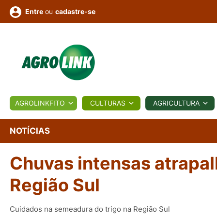
ou
cadastre-se
Entre
ULTURA
AGROLINKFITO
CULTURAS
AGRICULTURA
BIOLÓGICOS
COTAÇÕES
NOTÍCIAS
AGROTE
NOTÍCIAS
Chuvas intensas atrapa
Fotos
os
Conversor
Colunistas
Eventos
e
Vídeos
Região Sul
Cuidados na semeadura do trigo na Região Sul