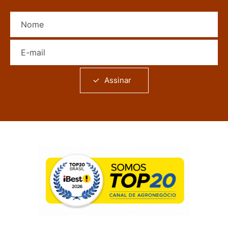
Nome
E-mail
Assinar