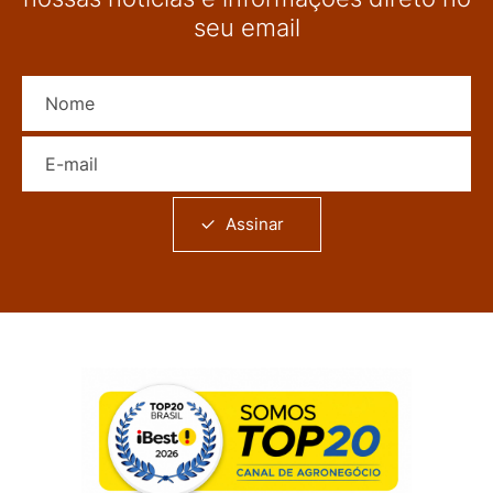
seu email
Nome
E-mail
Assinar