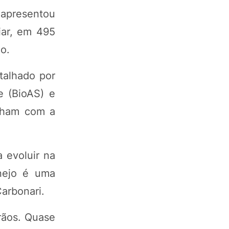
 apresentou
iar, em 495
o.
talhado por
se (BioAS) e
alham com a
 evoluir na
anejo é uma
Carbonari.
rãos. Quase