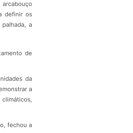
o arcabouço
 definir os
 palhada, a
ixamento de
Unidades da
emonstrar a
limáticos,
o, fechou a