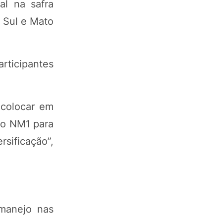
l na safra
o Sul e Mato
rticipantes
 colocar em
 do NM1 para
sificação”,
 manejo nas