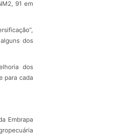
 NM2, 91 em
rsificação”,
 alguns dos
elhoria dos
e para cada
 da Embrapa
Agropecuária