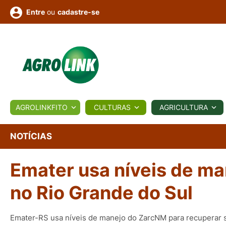
ou
cadastre-se
Entre
ULTURA
AGROLINKFITO
CULTURAS
AGRICULTURA
BIOLÓGICOS
COTAÇÕES
NOTÍCIAS
AGROTE
NOTÍCIAS
Emater usa níveis de ma
Fotos
os
Conversor
Colunistas
Eventos
e
Vídeos
no Rio Grande do Sul
Emater-RS usa níveis de manejo do ZarcNM para recuperar 