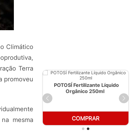
o Climático
oprodutiva,
ração Terra
pa promoveu
ante Líquido
POTOSÍ Fertilizante Líquido
 1 LT
Orgânico 250ml
vidualmente
RAR
COMPRAR
do na mesma