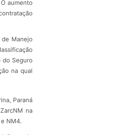
. O aumento
contratação
s de Manejo
lassificação
o do Seguro
ção na qual
rina, Paraná
o ZarcNM na
 e NM4.