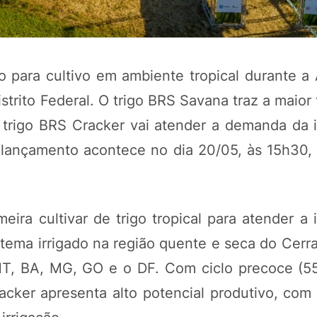
o para cultivo em ambiente tropical durante a 
strito Federal. O trigo BRS Savana traz a maior 
 trigo BRS Cracker vai atender a demanda da i
de lançamento acontece no dia 20/05, às 15h30,
POTOSÍ Fertiliz
Orgânico 
ira cultivar de trigo tropical para atender a 
istema irrigado na região quente e seca do Cer
MT, BA, MG, GO e o DF. Com ciclo precoce (55
COMP
cker apresenta alto potencial produtivo, com