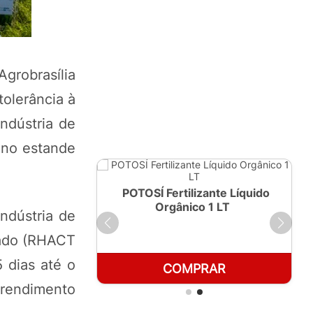
Agrobrasília
tolerância à
ndústria de
 no estande
ante Líquido
POTOSÍ Fertilizante Líquido
250ml
Orgânico 1 LT
indústria de
rado (RHACT
 dias até o
RAR
COMPRAR
 rendimento