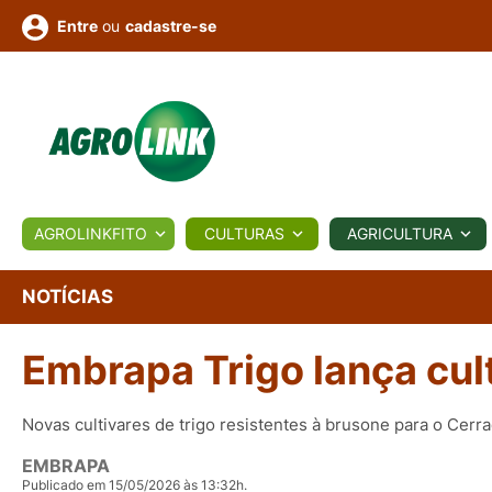
ou
cadastre-se
Entre
ULTURA
AGROLINKFITO
CULTURAS
AGRICULTURA
BIOLÓGICOS
COTAÇÕES
NOTÍCIAS
AGROTE
NOTÍCIAS
Embrapa Trigo lança cult
Fotos
os
Conversor
Colunistas
Eventos
e
Vídeos
Novas cultivares de trigo resistentes à brusone para o Cerr
EMBRAPA
Publicado em 15/05/2026 às 13:32h.