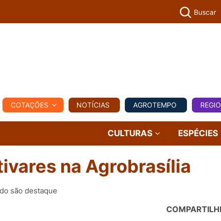
Buscar
PECUÁR
COTAÇÕES
NOTÍCIAS
AGROTEMPO
REGI
MPO
REGIONAL
COMERCIAL
AGROVIAGENS
CULTURAS
ESPÉCIES
ivares na Agrobrasília
ado são destaque
COMPARTILH