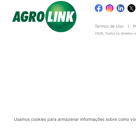
Termos de Uso
P
2026, Todos os direitos 
Usamos cookies para armazenar informações sobre como você 
2b98f7e1-9590-46d7-af32-2c8a921a53c7