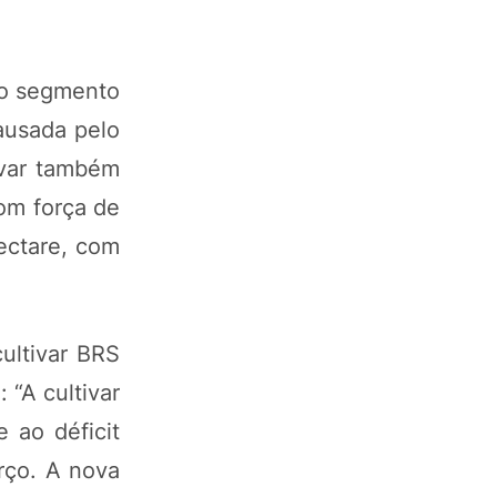
 o segmento
ausada pelo
ivar também
com força de
ectare, com
ultivar BRS
“A cultivar
 ao déficit
rço. A nova