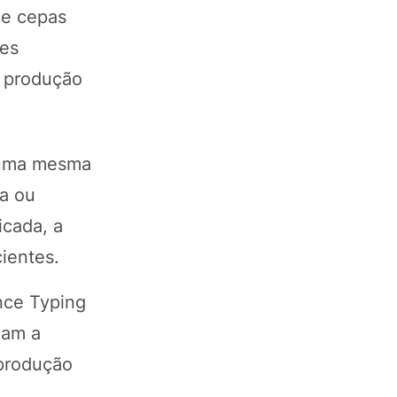
ue cepas
des
a produção
e uma mesma
a ou
icada, a
cientes.
nce Typing
dam a
 produção