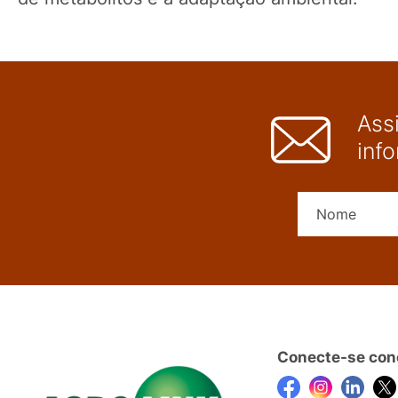
Ass
inf
Conecte-se con