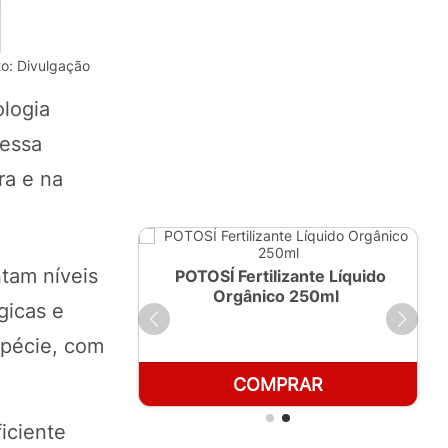
to: Divulgação
ologia
 essa
ra e na
tam níveis
ante Líquido
POTOSÍ Fertilizante Líquido
 1 LT
Orgânico 250ml
gicas e
spécie, com
RAR
COMPRAR
iciente