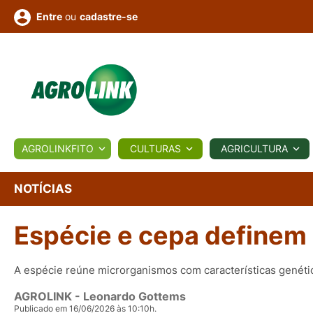
ou
cadastre-se
Entre
ULTURA
AGROLINKFITO
CULTURAS
AGRICULTURA
BIOLÓGICOS
COTAÇÕES
NOTÍCIAS
AGROTE
NOTÍCIAS
Espécie e cepa definem 
Fotos
os
Conversor
Colunistas
Eventos
e
Vídeos
A espécie reúne microrganismos com características genéti
AGROLINK
- Leonardo Gottems
Publicado em 16/06/2026 às 10:10h.