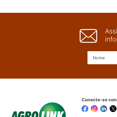
Ass
inf
Conecte-se con