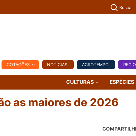
Buscar
PECUÁR
COTAÇÕES
NOTÍCIAS
AGROTEMPO
REGI
MPO
REGIONAL
COMERCIAL
AGROVIAGENS
CULTURAS
ESPÉCIES
são as maiores de 2026
COMPARTILH