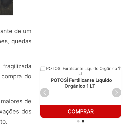
iante de um
ões, quedas
fragilizada
e compra do
ante Líquido
POTOSÍ Fertilizante Líquido
250ml
Orgânico 1 LT
 maiores de
axações dos
RAR
COMPRAR
to.