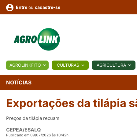
ou
cadastre-se
Entre
ULTURA
AGROLINKFITO
CULTURAS
AGRICULTURA
BIOLÓGICOS
COTAÇÕES
NOTÍCIAS
AGROTE
NOTÍCIAS
Exportações da tilápia 
Fotos
os
Conversor
Colunistas
Eventos
e
Vídeos
Preços da tilápia recuam
CEPEA/ESALQ
Publicado em 09/07/2026 às 10:42h.