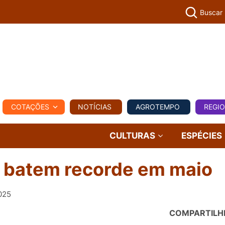
Buscar
PECUÁR
COTAÇÕES
NOTÍCIAS
AGROTEMPO
REGI
MPO
REGIONAL
COMERCIAL
AGROVIAGENS
CULTURAS
ESPÉCIES
 batem recorde em maio
025
COMPARTILH