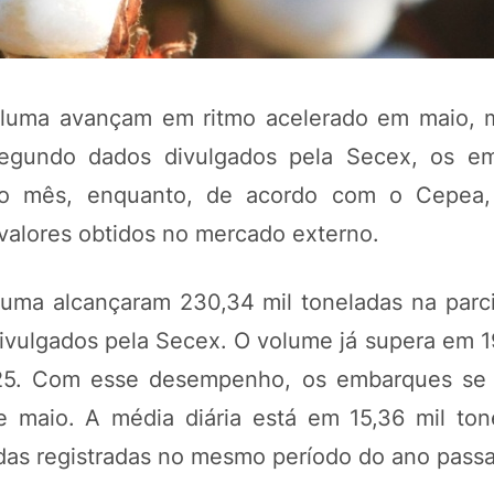
uma avançam em ritmo acelerado em maio,
egundo dados divulgados pela Secex, os em
do mês, enquanto, de acordo com o Cepea,
valores obtidos no mercado externo.
luma alcançaram 230,34 mil toneladas na parci
POTOSÍ Fertiliz
Orgânico
ivulgados pela Secex. O volume já supera em 19
5. Com esse desempenho, os embarques se 
 maio. A média diária está em 15,36 mil tone
COMP
ladas registradas no mesmo período do ano pass