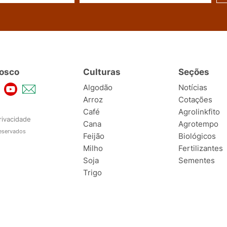
osco
Culturas
Seções
Algodão
Notícias
Arroz
Cotações
Café
Agrolinkfito
rivacidade
Cana
Agrotempo
reservados
Feijão
Biológicos
Milho
Fertilizantes
Soja
Sementes
Trigo