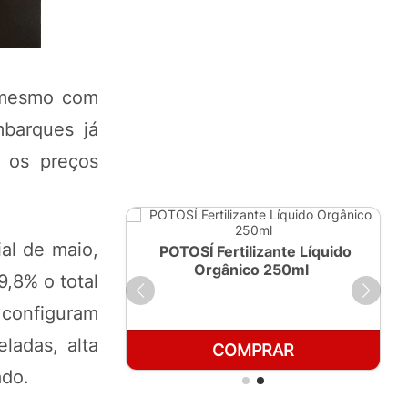
 mesmo com
barques já
 os preços
al de maio,
ante Líquido
POTOSÍ Fertilizante Líquido
 1 LT
Orgânico 250ml
,8% o total
configuram
ladas, alta
RAR
COMPRAR
ado.