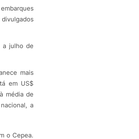
s embarques
 divulgados
 a julho de
manece mais
stá em US$
 à média de
nacional, a
om o Cepea.