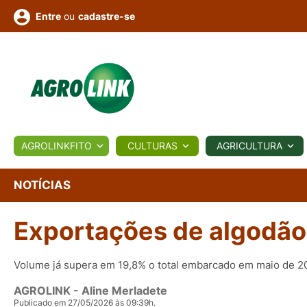
ou
cadastre-se
Entre
ULTURA
AGROLINKFITO
CULTURAS
AGRICULTURA
BIOLÓGICOS
COTAÇÕES
NOTÍCIAS
AGROTE
NOTÍCIAS
Exportações de algodão
Fotos
os
Conversor
Colunistas
Eventos
e
Vídeos
Volume já supera em 19,8% o total embarcado em maio de 2
AGROLINK
- Aline Merladete
Publicado em 27/05/2026 às 09:39h.