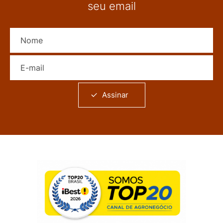
seu email
Nome
E-mail
Assinar