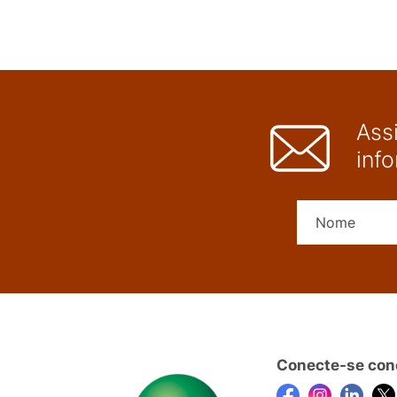
Ass
inf
Conecte-se con