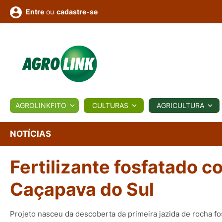
ou
cadastre-se
Entre
ULTURA
AGROLINKFITO
CULTURAS
AGRICULTURA
BIOLÓGICOS
COTAÇÕES
NOTÍCIAS
AGROTE
NOTÍCIAS
Fertilizante fosfatado 
Fotos
os
Conversor
Colunistas
Eventos
e
Vídeos
Caçapava do Sul
Projeto nasceu da descoberta da primeira jazida de rocha fo