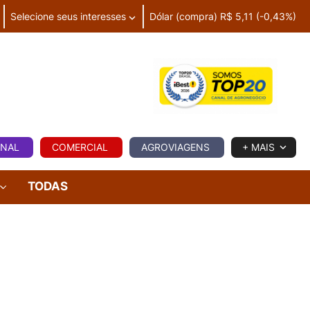
Selecione seus interesses
Dólar (compra) R$ 5,11 (-0,43%)
IA
ONAL
COMERCIAL
AGROVIAGENS
+ MAIS
TODAS