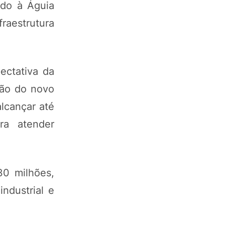
ido à Águia
fraestrutura
ectativa da
ção do novo
lcançar até
ra atender
0 milhões,
ndustrial e