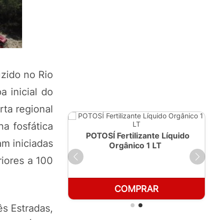
uzido no Rio
 inicial do
rta regional
a fosfática
ante Líquido
POTOSÍ Fertilizante Líquido
am iniciadas
250ml
Orgânico 1 LT
riores a 100
RAR
COMPRAR
ês Estradas,