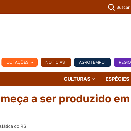
Buscar
PECUÁR
COTAÇÕES
NOTÍCIAS
AGROTEMPO
REGI
MPO
REGIONAL
COMERCIAL
AGROVIAGENS
CULTURAS
ESPÉCIES
começa a ser produzido em
sfática do RS