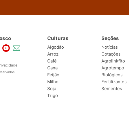
osco
Culturas
Seções
Algodão
Notícias
Arroz
Cotações
Café
Agrolinkfito
rivacidade
Cana
Agrotempo
reservados
Feijão
Biológicos
Milho
Fertilizantes
Soja
Sementes
Trigo