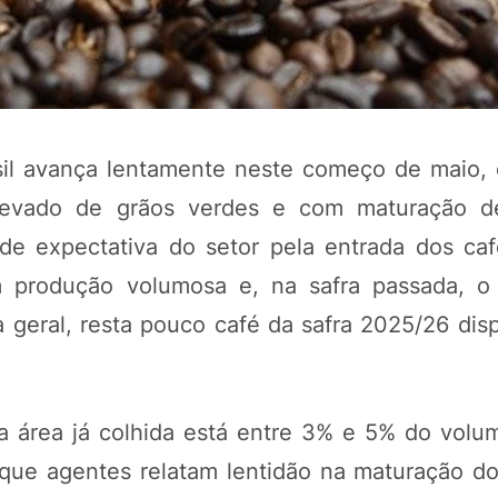
asil avança lentamente neste começo de maio,
elevado de grãos verdes e com maturação de
e expectativa do setor pela entrada dos ca
m produção volumosa e, na safra passada, o
POTOSÍ Fertiliz
a geral, resta pouco café da safra 2025/26 dis
Orgânico 
COMP
área já colhida está entre 3% e 5% do volum
 que agentes relatam lentidão na maturação d