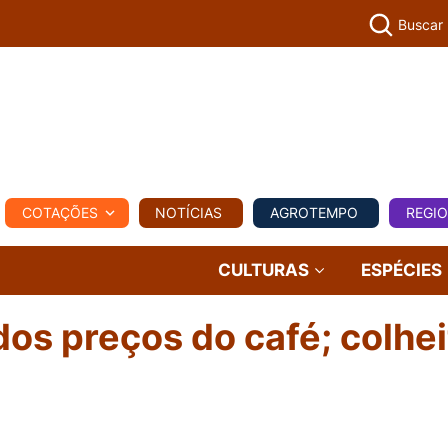
Buscar
PECUÁR
COTAÇÕES
NOTÍCIAS
AGROTEMPO
REGI
MPO
REGIONAL
COMERCIAL
AGROVIAGENS
CULTURAS
ESPÉCIES
 dos preços do café; colhei