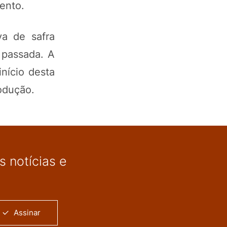
ento.
va de safra
 passada. A
início desta
odução.
 notícias e
Assinar