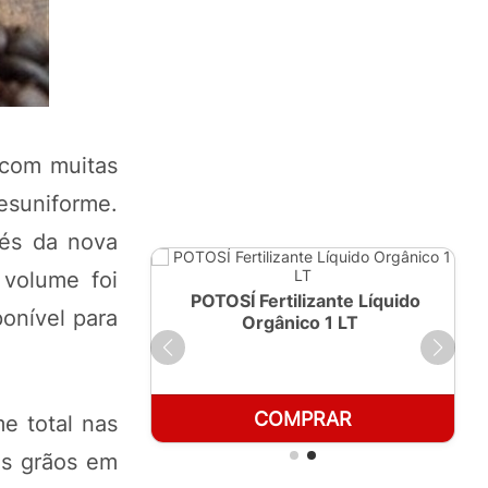
 com muitas
suniforme.
fés da nova
 volume foi
ante Líquido
POTOSÍ Fertilizante Líquido
ponível para
250ml
Orgânico 1 LT
RAR
COMPRAR
e total nas
os grãos em