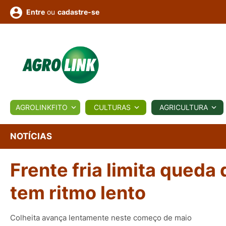
ou
cadastre-se
Entre
ULTURA
AGROLINKFITO
CULTURAS
AGRICULTURA
BIOLÓGICOS
COTAÇÕES
NOTÍCIAS
AGROTE
NOTÍCIAS
Frente fria limita queda
Fotos
os
Conversor
Colunistas
Eventos
e
Vídeos
tem ritmo lento
Colheita avança lentamente neste começo de maio