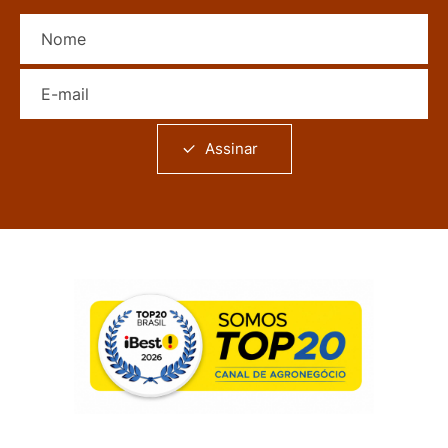
Nome
E-mail
Assinar