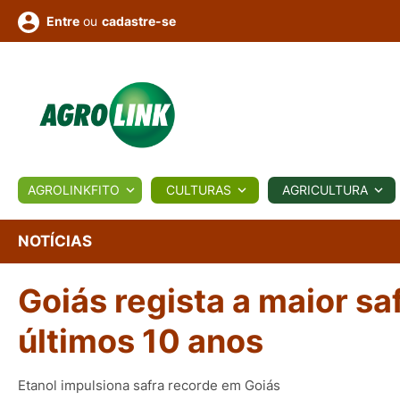
ou
cadastre-se
Entre
ULTURA
AGROLINKFITO
CULTURAS
AGRICULTURA
BIOLÓGICOS
COTAÇÕES
NOTÍCIAS
AGROTE
NOTÍCIAS
Goiás regista a maior s
Fotos
os
Conversor
Colunistas
Eventos
e
Vídeos
últimos 10 anos
Etanol impulsiona safra recorde em Goiás