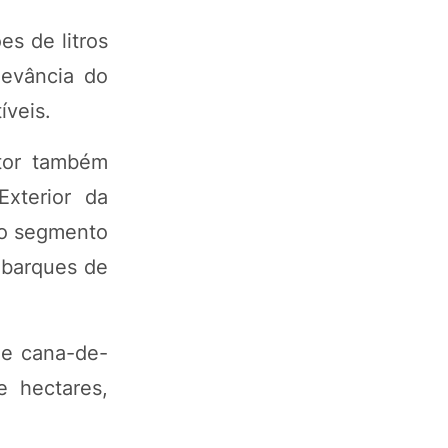
s de litros
levância do
íveis.
etor também
xterior da
lo segmento
mbarques de
de cana-de-
 hectares,