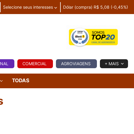
Selecione seus interesses
Dólar (compra) R$ 5,08 (-0,45%)
IA
ONAL
COMERCIAL
AGROVIAGENS
+ MAIS
TODAS
s