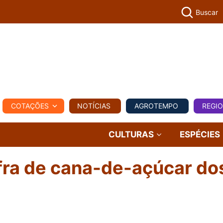
Buscar
PECUÁR
COTAÇÕES
NOTÍCIAS
AGROTEMPO
REGI
MPO
REGIONAL
COMERCIAL
AGROVIAGENS
CULTURAS
ESPÉCIES
afra de cana-de-açúcar do