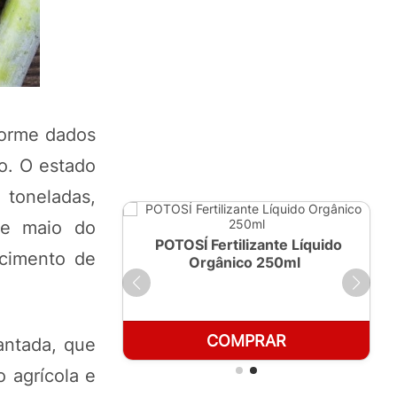
forme dados
o. O estado
 toneladas,
de maio do
ante Líquido
POTOSÍ Fertilizante Líquido
ecimento de
 1 LT
Orgânico 250ml
RAR
COMPRAR
antada, que
 agrícola e