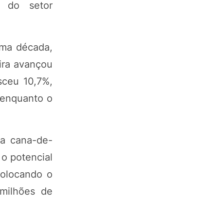
s do setor
ima década,
ira avançou
sceu 10,7%,
 enquanto o
da cana-de-
o potencial
colocando o
 milhões de