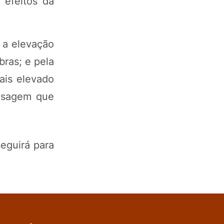
 efeitos da
 a elevação
bras; e pela
ais elevado
ensagem que
eguirá para