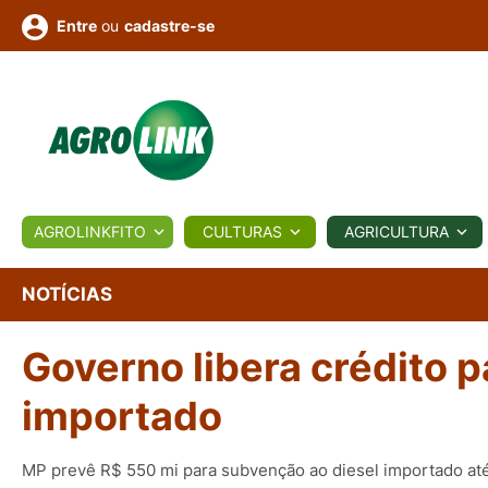
ou
cadastre-se
Entre
ULTURA
AGROLINKFITO
CULTURAS
AGRICULTURA
BIOLÓGICOS
COTAÇÕES
NOTÍCIAS
AGROTE
NOTÍCIAS
Governo libera crédito 
Fotos
os
Conversor
Colunistas
Eventos
e
Vídeos
importado
MP prevê R$ 550 mi para subvenção ao diesel importado a