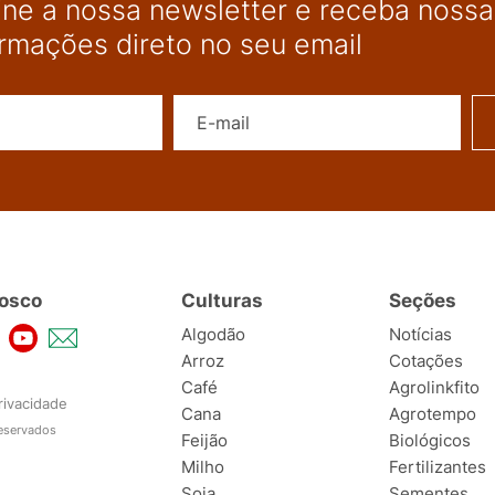
ine a nossa newsletter e receba nossas
ormações direto no seu email
Nome
E-mail
osco
Culturas
Seções
Algodão
Notícias
Arroz
Cotações
Café
Agrolinkfito
rivacidade
Cana
Agrotempo
reservados
Feijão
Biológicos
Milho
Fertilizantes
Soja
Sementes