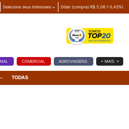
Selecione seus interesses
Dólar (compra) R$ 5,08 (-0,43%)
IA
ONAL
COMERCIAL
AGROVIAGENS
+ MAIS
TODAS