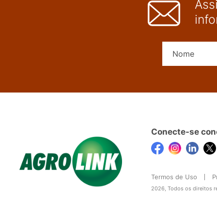
Ass
inf
Conecte-se con
Termos de Uso
P
2026, Todos os direitos 