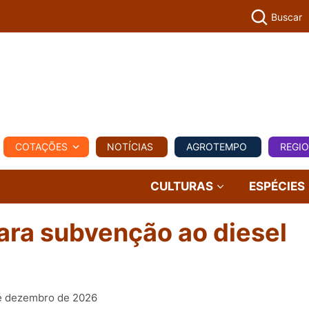
Buscar
PECUÁR
COTAÇÕES
NOTÍCIAS
AGROTEMPO
REGI
MPO
REGIONAL
COMERCIAL
AGROVIAGENS
CULTURAS
ESPÉCIES
para subvenção ao diesel
té dezembro de 2026