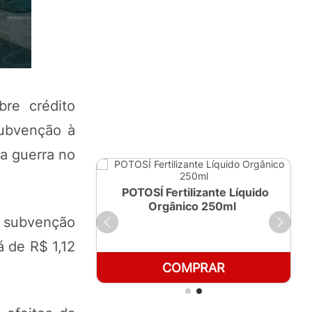
re crédito
subvenção à
da guerra no
ante Líquido
POTOSÍ Fertilizante Líquido
 1 LT
Orgânico 250ml
 subvenção
á de R$ 1,12
RAR
COMPRAR