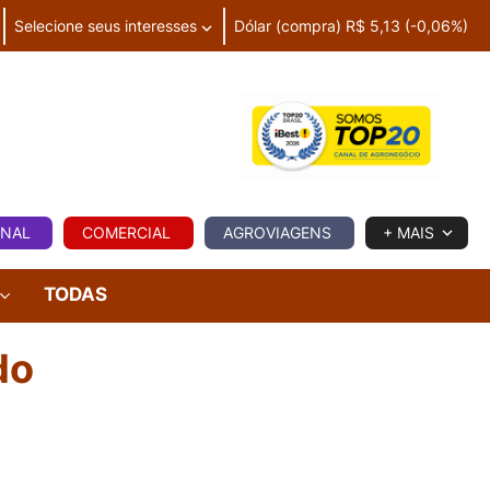
Selecione seus interesses
Dólar (compra) R$ 5,13 (-0,06%)
IA
ONAL
COMERCIAL
AGROVIAGENS
+ MAIS
TODAS
do