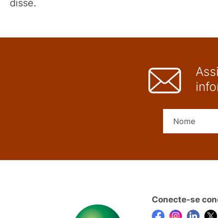
disse.
Ass
inf
Conecte-se con