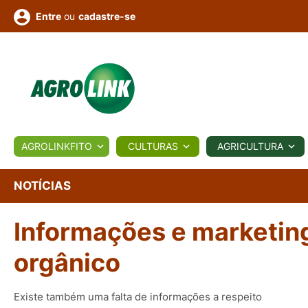
ou
cadastre-se
Entre
ULTURA
AGROLINKFITO
CULTURAS
AGRICULTURA
BIOLÓGICOS
COTAÇÕES
NOTÍCIAS
AGROTE
NOTÍCIAS
Informações e marketin
Fotos
os
Conversor
Colunistas
Eventos
e
Vídeos
orgânico
Existe também uma falta de informações a respeito