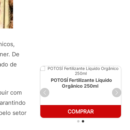
nicos,
ner. De
ado de
ante Líquido
POTOSÍ Fertilizante Líquido
 1 LT
Orgânico 250ml
buir com
arantindo
RAR
COMPRAR
pelo setor