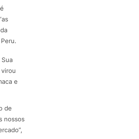
 é
“as
 da
o Peru.
. Sua
 virou
maca e
ro de
as nossos
ercado”,