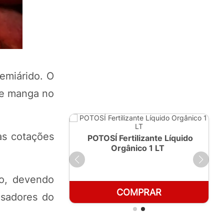
emiárido. O
 de manga no
as cotações
ante Líquido
POTOSÍ Fertilizante Líquido
250ml
Orgânico 1 LT
ho, devendo
RAR
COMPRAR
isadores do