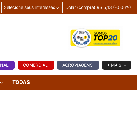
Selecione seus interesses
Dólar (compra) R$ 5,13 (-0,06%)
IA
ONAL
COMERCIAL
AGROVIAGENS
+ MAIS
TODAS