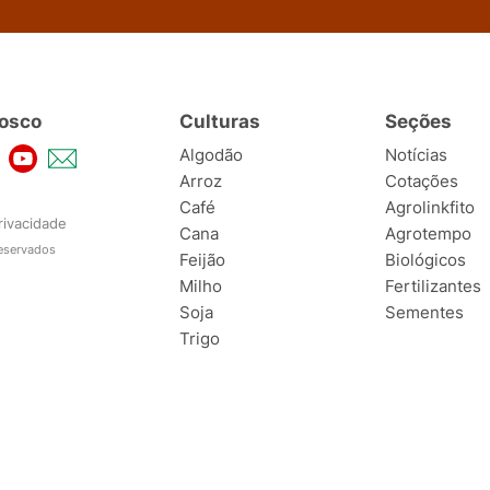
osco
Culturas
Seções
Algodão
Notícias
Arroz
Cotações
Café
Agrolinkfito
rivacidade
Cana
Agrotempo
reservados
Feijão
Biológicos
Milho
Fertilizantes
Soja
Sementes
Trigo