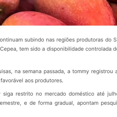
ontinuam subindo nas regiões produtoras do S
do Cepea, tem sido a disponibilidade controlada
isas, na semana passada, a tommy registrou 
POTOSÍ Fertiliz
Orgânico 
 favorável aos produtores.
iga restrito no mercado doméstico até jul
COMP
emestre, e de forma gradual, apontam pesqu