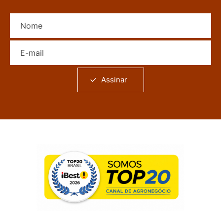
Nome
E-mail
Assinar