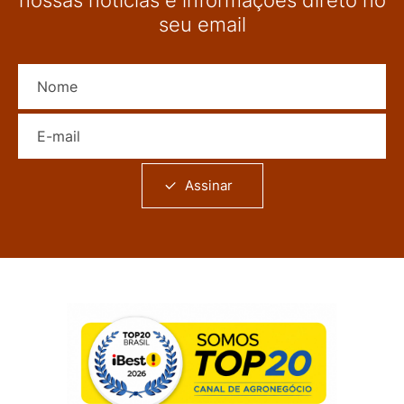
nossas notícias e informações direto no
seu email
Nome
E-mail
Assinar