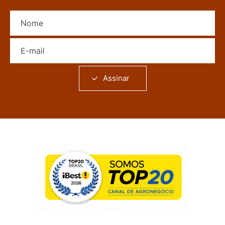
Nome
E-mail
Assinar