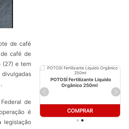
ote de café
 de café de
 (27) e tem
divulgadas
ante Líquido
POTOSÍ Fertilizante Líquido
.
 1 LT
Orgânico 250ml
 Federal de
RAR
COMPRAR
 operação é
 legislação