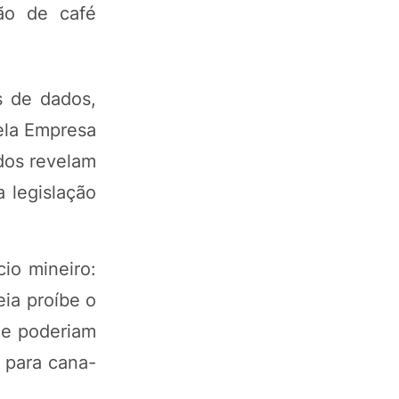
ão de café
s de dados,
ela Empresa
dos revelam
 legislação
io mineiro:
eia proíbe o
ue poderiam
 para cana-