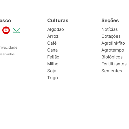
osco
Culturas
Seções
Algodão
Notícias
Arroz
Cotações
Café
Agrolinkfito
rivacidade
Cana
Agrotempo
reservados
Feijão
Biológicos
Milho
Fertilizantes
Soja
Sementes
Trigo