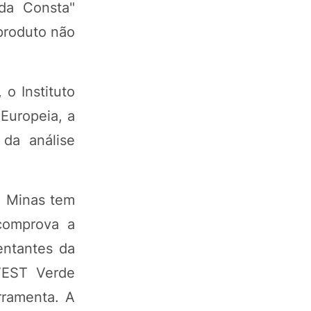
da Consta"
produto não
o Instituto
Europeia, a
da análise
e Minas tem
comprova a
entantes da
NVEST Verde
rramenta. A