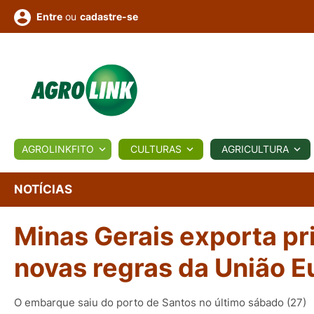
ou
cadastre-se
Entre
ULTURA
AGROLINKFITO
CULTURAS
AGRICULTURA
BIOLÓGICOS
COTAÇÕES
NOTÍCIAS
AGROTE
NOTÍCIAS
Minas Gerais exporta pr
Fotos
os
Conversor
Colunistas
Eventos
e
Vídeos
novas regras da União E
O embarque saiu do porto de Santos no último sábado (27)