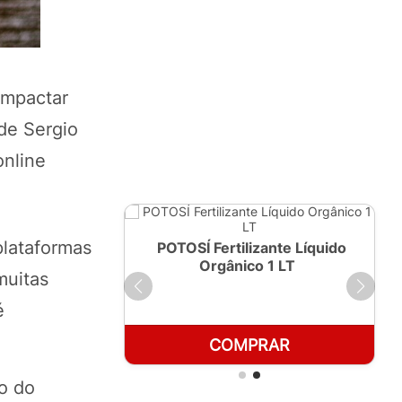
impactar
 de Sergio
online
plataformas
ante Líquido
POTOSÍ Fertilizante Líquido
250ml
Orgânico 1 LT
muitas
é
RAR
COMPRAR
o do