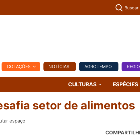
Buscar
PECUÁR
COTAÇÕES
NOTÍCIAS
AGROTEMPO
REGI
MPO
REGIONAL
COMERCIAL
AGROVIAGENS
CULTURAS
ESPÉCIES
afia setor de alimentos
utar espaço
COMPARTILH