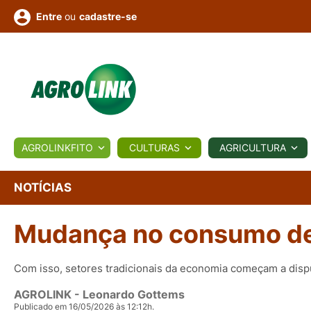
ou
cadastre-se
Entre
ULTURA
AGROLINKFITO
CULTURAS
AGRICULTURA
BIOLÓGICOS
COTAÇÕES
NOTÍCIAS
AGROTE
NOTÍCIAS
Mudança no consumo des
Fotos
os
Conversor
Colunistas
Eventos
e
Vídeos
Com isso, setores tradicionais da economia começam a disp
AGROLINK
- Leonardo Gottems
Publicado em 16/05/2026 às 12:12h.