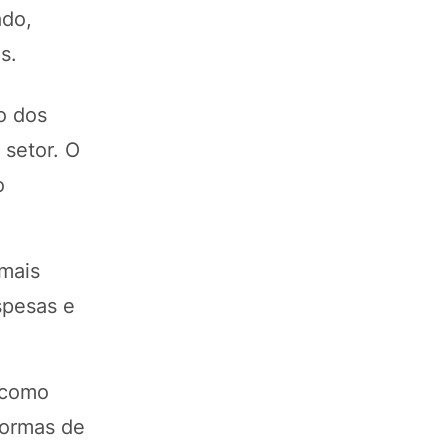
ado,
s.
o dos
setor. O
o
mais
spesas e
, como
formas de