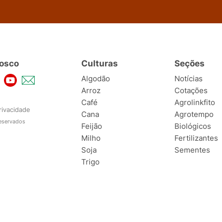
osco
Culturas
Seções
Algodão
Notícias
Arroz
Cotações
Café
Agrolinkfito
rivacidade
Cana
Agrotempo
reservados
Feijão
Biológicos
Milho
Fertilizantes
Soja
Sementes
Trigo