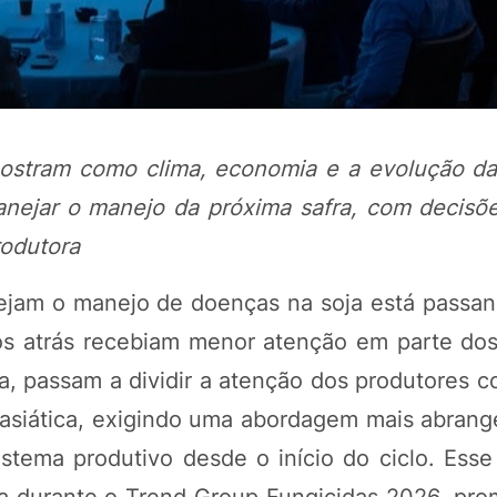
stram como clima, economia e a evolução das
anejar o manejo da próxima safra, com decisõ
rodutora
nejam o manejo de doenças na soja está passa
POTOSÍ Fertiliz
Orgânico
os atrás recebiam menor atenção em parte do
, passam a dividir a atenção dos produtores 
m asiática, exigindo uma abordagem mais abrang
COMP
istema produtivo desde o início do ciclo. Esse