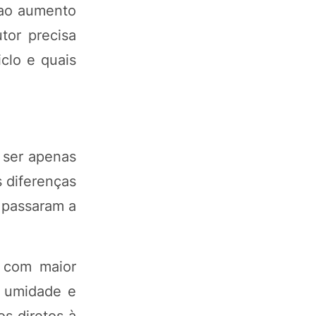
 ao aumento
tor precisa
clo e quais
 ser apenas
s diferenças
 passaram a
, com maior
r umidade e
s diretos à