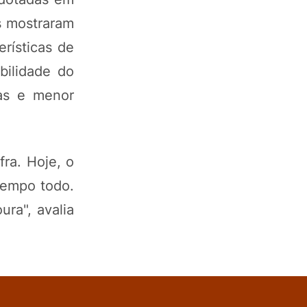
s mostraram
rísticas de
bilidade do
ças e menor
ra. Hoje, o
tempo todo.
ura", avalia