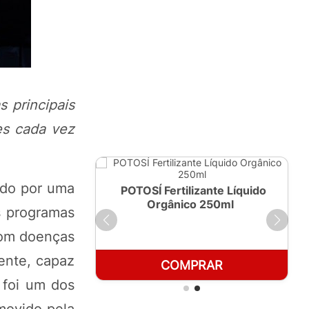
 principais
es cada vez
ndo por uma
ante Líquido
POTOSÍ Fertilizante Líquido
 1 LT
Orgânico 250ml
s programas
com doenças
ente, capaz
RAR
COMPRAR
 foi um dos