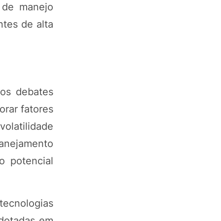
s de manejo
tes de alta
 os debates
rar fatores
volatilidade
lanejamento
o potencial
ecnologias
adotadas em