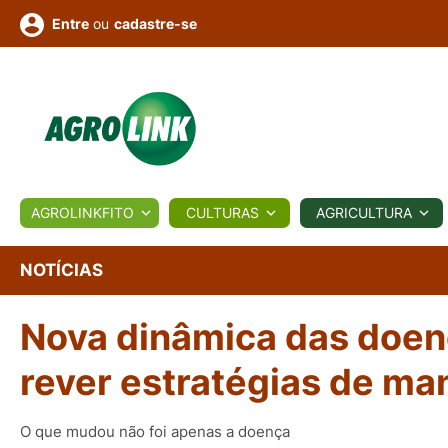
ou
cadastre-se
Entre
ULTURA
AGROLINKFITO
CULTURAS
AGRICULTURA
BIOLÓGICOS
COTAÇÕES
NOTÍCIAS
AGROTE
NOTÍCIAS
Nova dinâmica das doenç
Fotos
os
Conversor
Colunistas
Eventos
e
Vídeos
rever estratégias de ma
O que mudou não foi apenas a doença