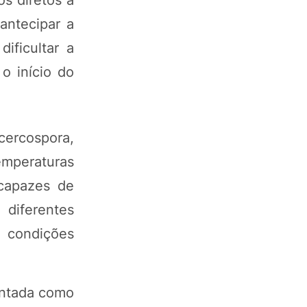
antecipar a
ificultar a
o início do
ercospora,
emperaturas
 capazes de
 diferentes
 condições
ontada como