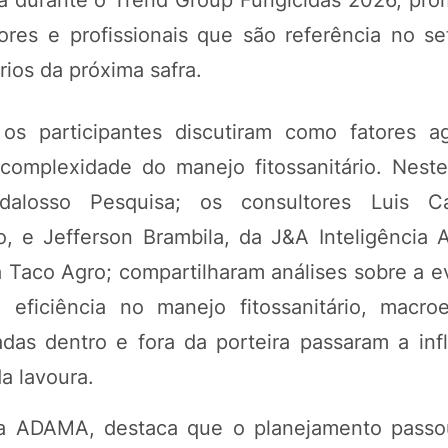
na durante o Trend Group Fungicidas 2026, pro
es e profissionais que são referência no set
ários da próxima safra.
s participantes discutiram como fatores a
omplexidade do manejo fitossanitário. Neste
alosso Pesquisa; os consultores Luis Ca
, e Jefferson Brambila, da J&A Inteligência 
 Taco Agro; compartilharam análises sobre a e
 eficiência no manejo fitossanitário, macr
as dentro e fora da porteira passaram a infl
a lavoura.
a ADAMA, destaca que o planejamento passo