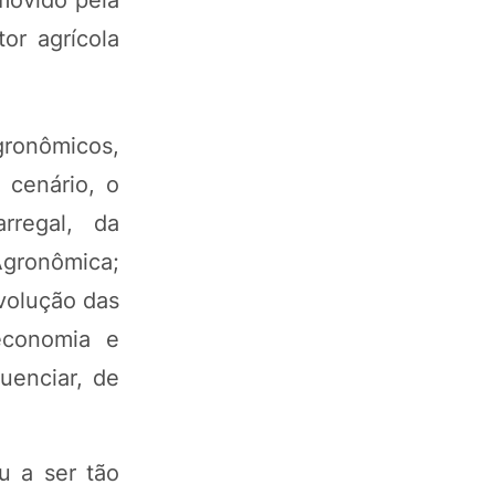
movido pela
or agrícola
gronômicos,
 cenário, o
rregal, da
Agronômica;
volução das
oeconomia e
uenciar, de
u a ser tão