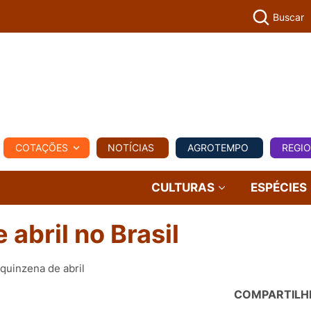
Buscar
PECUÁR
COTAÇÕES
NOTÍCIAS
AGROTEMPO
REGI
MPO
REGIONAL
COMERCIAL
AGROVIAGENS
CULTURAS
ESPÉCIES
 abril no Brasil
quinzena de abril
COMPARTILH