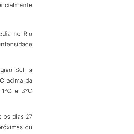
encialmente
édia no Rio
intensidade
gião Sul, a
°C acima da
e 1°C e 3°C
 os dias 27
próximas ou