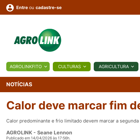
ou
cadastre-se
Entre
ULTURA
AGROLINKFITO
CULTURAS
AGRICULTURA
BIOLÓGICOS
COTAÇÕES
NOTÍCIAS
AGROTE
NOTÍCIAS
Calor deve marcar fim de
Fotos
os
Conversor
Colunistas
Eventos
e
Vídeos
Calor predominante e frio limitado devem marcar a segunda 
AGROLINK
- Seane Lennon
Publicado em 14/04/2026 às 17:56h.