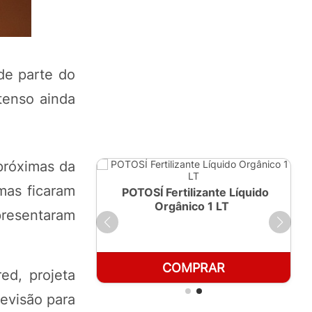
de parte do
tenso ainda
próximas da
mas ficaram
ante Líquido
POTOSÍ Fertilizante Líquido
250ml
Orgânico 1 LT
presentaram
RAR
COMPRAR
ed, projeta
evisão para