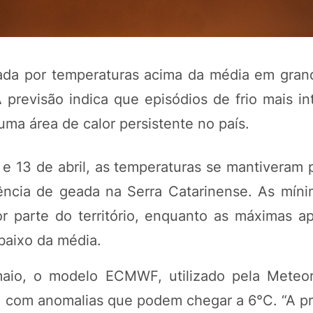
ada por temperaturas acima da média em gran
previsão indica que episódios de frio mais in
ma área de calor persistente no país.
 e 13 de abril, as temperaturas se mantiveram 
rência de geada na Serra Catarinense. As míni
POTOSÍ Fertiliz
Orgânico 
r parte do território, enquanto as máximas a
baixo da média.
COMP
maio, o modelo ECMWF, utilizado pela Meteor
, com anomalias que podem chegar a 6°C. “A pr