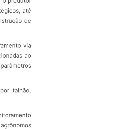
, o produtor
égicos, até
nstrução de
ramento via
acionadas ao
 parâmetros
por talhão,
nitoramento
s agrônomos