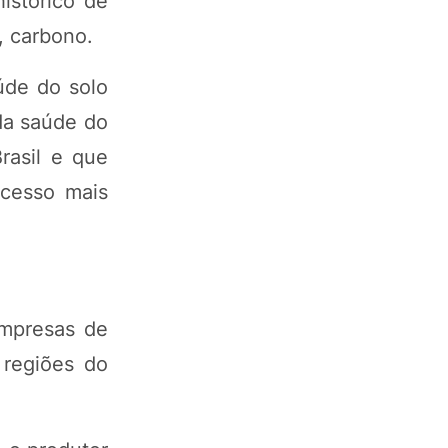
istórico de
, carbono.
úde do solo
da saúde do
rasil e que
acesso mais
empresas de
 regiões do