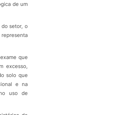
ógica de um
do setor, o
 representa
s exame que
em excesso,
 do solo que
ional e na
 no uso de