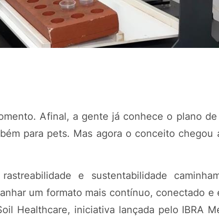
omento. Afinal, a gente já conhece o plano de
ambém para pets. Mas agora o conceito chegou
POTOSÍ Fertiliz
Orgânico 
streabilidade e sustentabilidade caminham
COMP
nhar um formato mais contínuo, conectado e e
Soil Healthcare, iniciativa lançada pelo IBRA 