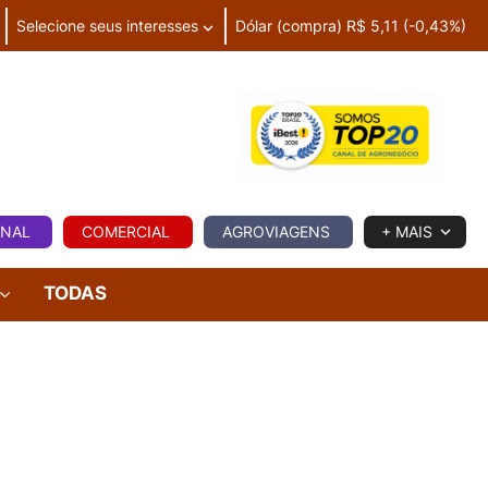
Selecione seus interesses
Dólar (compra) R$ 5,11 (-0,43%)
IA
ONAL
COMERCIAL
AGROVIAGENS
+ MAIS
TODAS