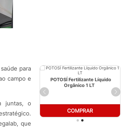
 saúde para
 ao campo e
ante Líquido
POTOSÍ Fertilizante Líquido
250ml
Orgânico 1 LT
 juntas, o
RAR
COMPRAR
stratégico.
Megalab, que