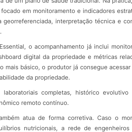
a de um plano de saúde tradicional. Na prática
 focado em monitoramento e indicadores estrat
 georreferenciada, interpretação técnica e co
.
 Essential, o acompanhamento já inclui monito
ashboard digital da propriedade e métricas rel
 mais básico, o produtor já consegue acessar
abilidade da propriedade.
aboratoriais completas, histórico evolutivo 
nômico remoto contínuo.
também atua de forma corretiva. Caso o mo
uilíbrios nutricionais, a rede de engenheiro