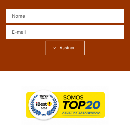
Nome
E-mail
Assinar