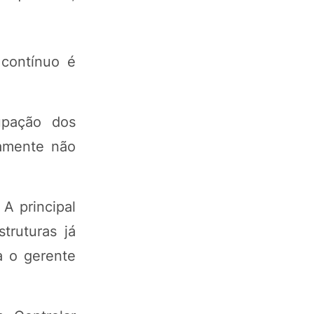
contínuo é
upação dos
camente não
A principal
truturas já
a o gerente