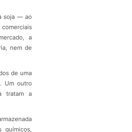
a soja — ao
 comerciais
mercado, a
ria, nem de
ados de uma
a. Um outro
a tratam a
 armazenada
 químicos,