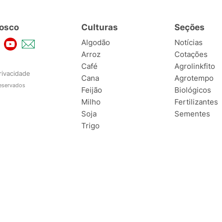
osco
Culturas
Seções
Algodão
Notícias
Arroz
Cotações
Café
Agrolinkfito
rivacidade
Cana
Agrotempo
reservados
Feijão
Biológicos
Milho
Fertilizantes
Soja
Sementes
Trigo