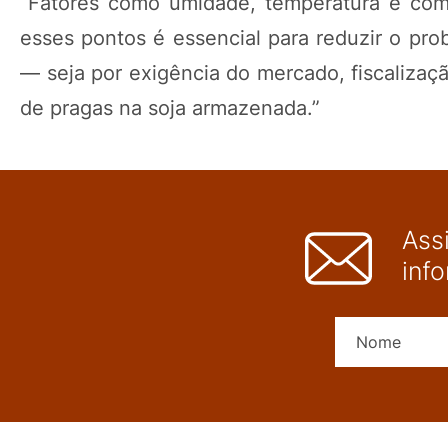
“Fatores como umidade, temperatura e com
esses pontos é essencial para reduzir o pr
— seja por exigência do mercado, fiscalizaç
de pragas na soja armazenada.”
Ass
inf