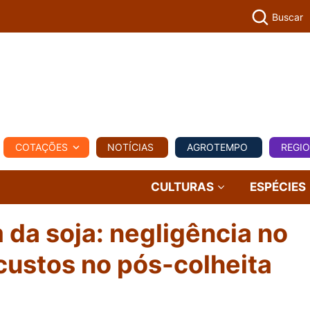
Buscar
PECUÁR
COTAÇÕES
NOTÍCIAS
AGROTEMPO
REGI
MPO
REGIONAL
COMERCIAL
AGROVIAGENS
CULTURAS
ESPÉCIES
da soja: negligência no
 custos no pós-colheita