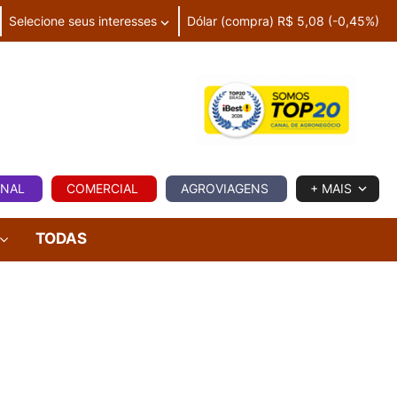
Selecione seus interesses
Dólar (compra) R$ 5,08 (-0,45%)
IA
ONAL
COMERCIAL
AGROVIAGENS
+ MAIS
TODAS