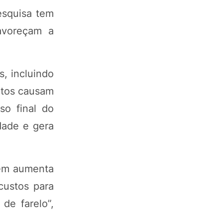
esquisa tem
avoreçam a
, incluindo
etos causam
so final do
dade e gera
gem aumenta
 custos para
de farelo”,