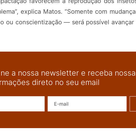
pactação favorecem a reprodução dos insetos
oblema”, explica Matos. “Somente com mudança
ão ou conscientização — será possível avançar 
ine a nossa newsletter e receba nossas
ormações direto no seu email
Nome
E-mail