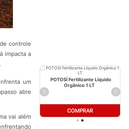
de controle
á impacta a
.
ante Líquido
POTOSÍ Fertilizante Líquido
enfrenta um
250ml
Orgânico 1 LT
mpasso abre
RAR
COMPRAR
ma vai além
nfrentando