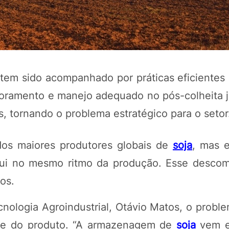
 tem sido acompanhado por práticas eficientes 
oramento e manejo adequado no pós-colheita j
s, tornando o problema estratégico para o setor
POTOSÍ Fertiliz
dos maiores produtores globais de
soja
, mas 
Orgânico 
olui no mesmo ritmo da produção. Esse desco
os.
COMP
ologia Agroindustrial, Otávio Matos, o proble
dade do produto. “A armazenagem de
soja
vem e