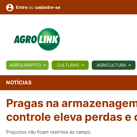
ou
cadastre-se
Entre
ULTURA
AGROLINKFITO
CULTURAS
AGRICULTURA
BIOLÓGICOS
COTAÇÕES
NOTÍCIAS
AGROTE
NOTÍCIAS
Pragas na armazenagem 
Fotos
os
Conversor
Colunistas
Eventos
e
Vídeos
controle eleva perdas e
Prejuízos não ficam restritos ao campo.