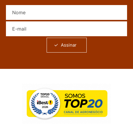
Nome
E-mail
Assinar