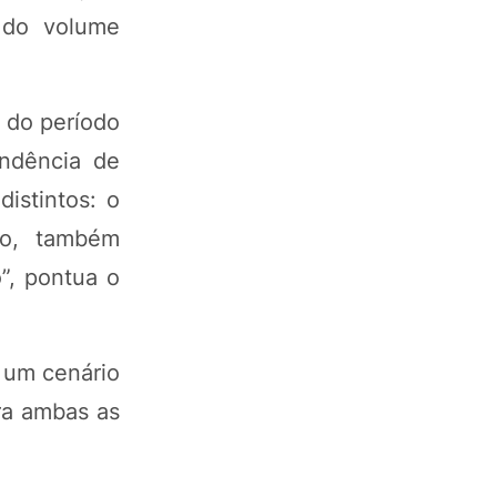
 do volume
 do período
endência de
istintos: o
do, também
”, pontua o
 um cenário
ra ambas as