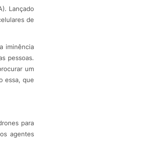
A). Lançado
elulares de
a iminência
as pessoas.
procurar um
mo essa, que
drones para
 os agentes