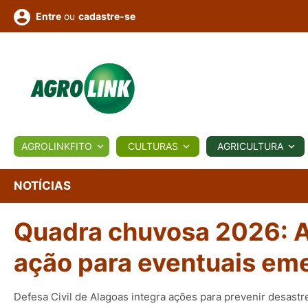
ou
cadastre-se
Entre
ULTURA
AGROLINKFITO
CULTURAS
AGRICULTURA
BIOLÓGICOS
COTAÇÕES
NOTÍCIAS
AGROTE
NOTÍCIAS
Quadra chuvosa 2026: A
Fotos
os
Conversor
Colunistas
Eventos
e
Vídeos
ação para eventuais em
Defesa Civil de Alagoas integra ações para prevenir desast