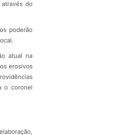
 através do
ios poderão
ocal.
ão atual na
os erosivos
ovidências
a o coronel
 elaboração,