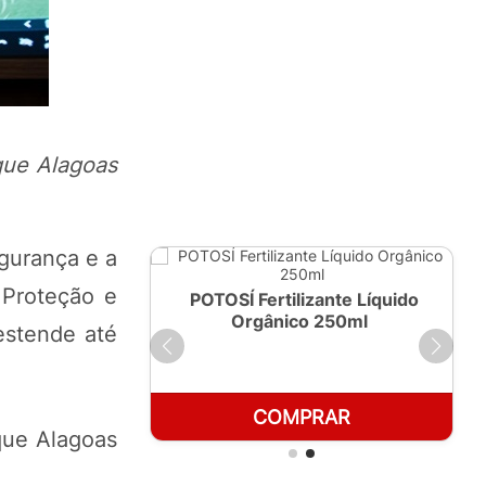
que Alagoas
egurança e a
 Proteção e
ante Líquido
POTOSÍ Fertilizante Líquido
 1 LT
Orgânico 250ml
estende até
RAR
COMPRAR
que Alagoas