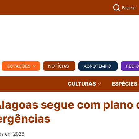
Buscar
PECUÁR
COTAÇÕES
NOTÍCIAS
AGROTEMPO
REGI
MPO
REGIONAL
COMERCIAL
AGROVIAGENS
CULTURAS
ESPÉCIES
lagoas segue com plano 
ergências
res em 2026