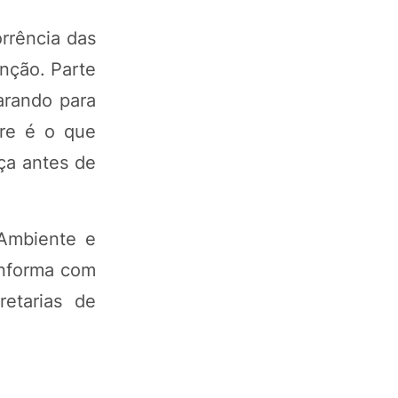
rrência das
nção. Parte
arando para
re é o que
ça antes de
 Ambiente e
 informa com
etarias de