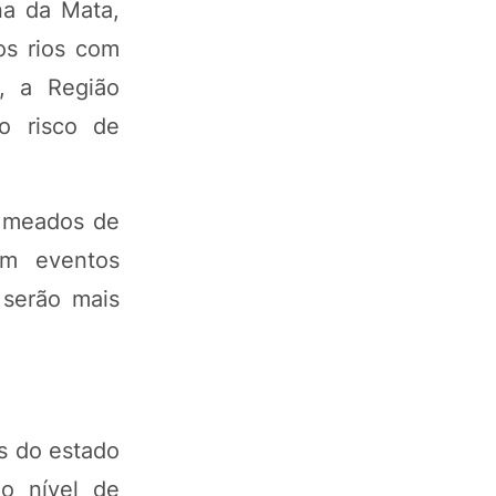
na da Mata,
os rios com
, a Região
o risco de
é meados de
om eventos
 serão mais
s do estado
 o nível de