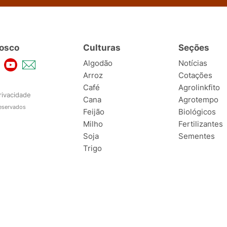
osco
Culturas
Seções
Algodão
Notícias
Arroz
Cotações
Café
Agrolinkfito
rivacidade
Cana
Agrotempo
reservados
Feijão
Biológicos
Milho
Fertilizantes
Soja
Sementes
Trigo