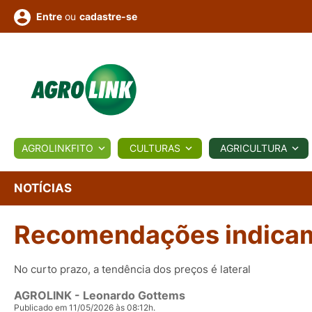
ou
cadastre-se
Entre
ULTURA
AGROLINKFITO
CULTURAS
AGRICULTURA
BIOLÓGICOS
COTAÇÕES
NOTÍCIAS
AGROTE
NOTÍCIAS
Recomendações indicam 
Fotos
os
Conversor
Colunistas
Eventos
e
Vídeos
No curto prazo, a tendência dos preços é lateral
AGROLINK
- Leonardo Gottems
Publicado em 11/05/2026 às 08:12h.