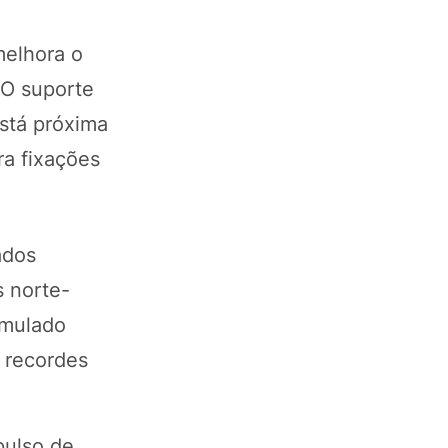
melhora o
 O suporte
está próxima
ra fixações
ados
s norte-
umulado
s recordes
pulso de