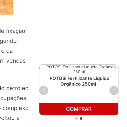
de fixação
egundo
 e da
 em vendas
ante Líquido
POTOSÍ Fertilizante Líquido
 1 LT
Orgânico 250ml
do petróleo
eocupações
 o complexo
RAR
COMPRAR
oltou a