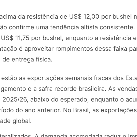
acima da resistência de US$ 12,00 por bushel 
o confirme uma tendência altista consistente.
 US$ 11,75 por bushel, enquanto a resistência 
ntação é aproveitar rompimentos dessa faixa pa
de entrega física.
es estão as exportações semanais fracas dos Est
amento e a safra recorde brasileira. As venda
a 2025/26, abaixo do esperado, enquanto o ac
íodo do ano anterior. No Brasil, as exportaçõe
dade global.
teralizados. A demanda acomodada reduz o im