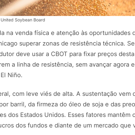
o: United Soybean Board
a na venda física e atenção às oportunidades 
icago superar zonas de resistência técnica. S
utor deve usar a CBOT para fixar preços desta
rem a linha de resistência, sem avançar agora
 El Niño.
POTOSÍ Fertiliz
Orgânico
eral, com leve viés de alta. A sustentação vem 
r barril, da firmeza do óleo de soja e das pr
cies dos Estados Unidos. Esses fatores mantêm
COMP
ucros dos fundos e diante de um mercado que v