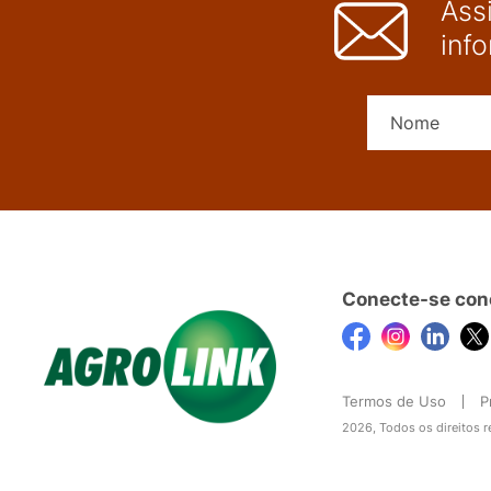
Ass
inf
Conecte-se con
Termos de Uso
P
2026, Todos os direitos 