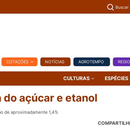
Buscar
PECUÁR
COTAÇÕES
NOTÍCIAS
AGROTEMPO
REGI
MPO
REGIONAL
COMERCIAL
AGROVIAGENS
CULTURAS
ESPÉCIES
 do açúcar e etanol
ção de aproximadamente 1,4%
COMPARTILH