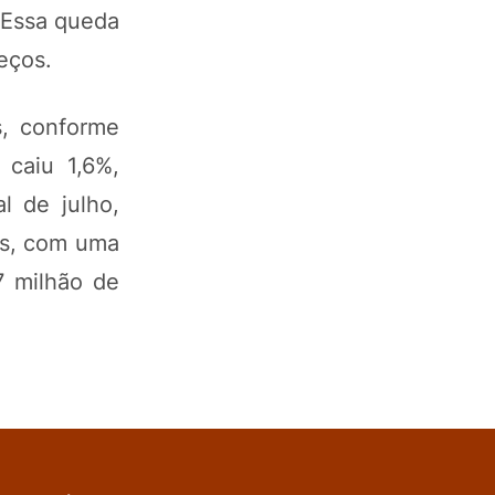
. Essa queda
reços.
s, conforme
 caiu 1,6%,
l de julho,
vas, com uma
7 milhão de