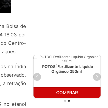
na Bolsa de
¢ 18,03 por
 do Centro-
tações.
os na Índia
ante Líquido
POTOSÍ Fertilizante Líquido
 1 LT
Orgânico 250ml
 observado.
 a retração
RAR
COMPRAR
% no etanol