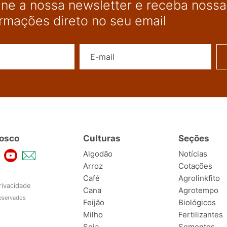
ine a nossa newsletter e receba nossas
ormações direto no seu email
Nome
E-mail
osco
Culturas
Seções
Algodão
Notícias
Arroz
Cotações
Café
Agrolinkfito
rivacidade
Cana
Agrotempo
reservados
Feijão
Biológicos
Milho
Fertilizantes
Soja
Sementes