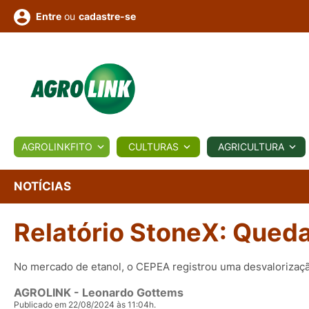
ou
cadastre-se
Entre
ULTURA
AGROLINKFITO
CULTURAS
AGRICULTURA
BIOLÓGICOS
COTAÇÕES
NOTÍCIAS
AGROTE
NOTÍCIAS
Relatório StoneX: Queda
Fotos
os
Conversor
Colunistas
Eventos
e
Vídeos
No mercado de etanol, o CEPEA registrou uma desvaloriza
AGROLINK
- Leonardo Gottems
Publicado em 22/08/2024 às 11:04h.