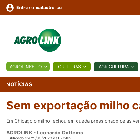
ou
cadastre-se
Entre
ULTURA
AGROLINKFITO
CULTURAS
AGRICULTURA
BIOLÓGICOS
COTAÇÕES
NOTÍCIAS
AGROTE
NOTÍCIAS
Sem exportação milho c
Fotos
os
Conversor
Colunistas
Eventos
e
Vídeos
Em Chicago o milho fechou em queda pressionado pelas ve
AGROLINK
- Leonardo Gottems
Publicado em 22/03/2023 às 07:50h.