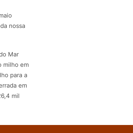
maio
 da nossa
 do Mar
do milho em
lho para a
errada em
6,4 mil