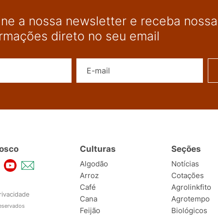
ine a nossa newsletter e receba nossas
ormações direto no seu email
Nome
E-mail
osco
Culturas
Seções
Algodão
Notícias
Arroz
Cotações
Café
Agrolinkfito
rivacidade
Cana
Agrotempo
reservados
Feijão
Biológicos