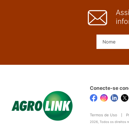
Ass
inf
Conecte-se con
Termos de Uso
P
2026, Todos os direitos 