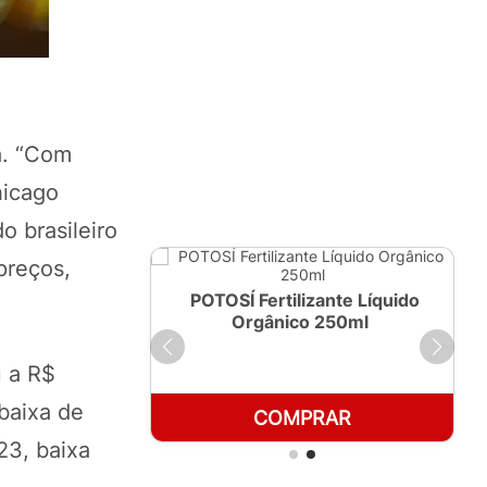
a. “Com
hicago
o brasileiro
preços,
ante Líquido
POTOSÍ Fertilizante Líquido
 1 LT
Orgânico 250ml
u a R$
baixa de
RAR
COMPRAR
23, baixa