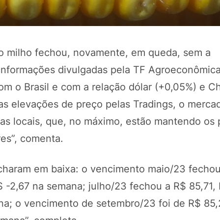
 o milho fechou, novamente, em queda, sem a
 informações divulgadas pela TF Agroeconômic
 o Brasil e com a relação dólar (+0,05%) e C
as elevações de preço pelas Tradings, o mercad
as locais, que, no máximo, estão mantendo os 
POTOSÍ Fertiliz
es”, comenta.
Orgânico
fecharam em baixa: o vencimento maio/23 fecho
$ -2,67 na semana; julho/23 fechou a R$ 85,71, 
COMP
na; o vencimento de setembro/23 foi de R$ 85,