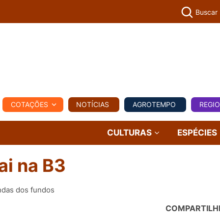
Buscar
PECUÁR
COTAÇÕES
NOTÍCIAS
AGROTEMPO
REGI
MPO
REGIONAL
COMERCIAL
AGROVIAGENS
CULTURAS
ESPÉCIES
ai na B3
ndas dos fundos
COMPARTILH