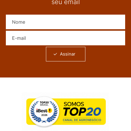
seu email
Nome
E-mail
Assinar