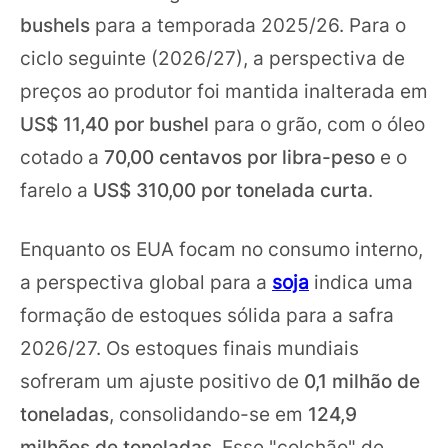
bushels
para a temporada 2025/26. Para o
ciclo seguinte (2026/27), a perspectiva de
preços ao produtor foi mantida inalterada em
US$ 11,40 por bushel
para o grão, com o óleo
cotado a
70,00 centavos por libra-peso
e o
farelo a
US$ 310,00 por tonelada curta
.
Enquanto os EUA focam no consumo interno,
a perspectiva global para a
soja
indica uma
formação de estoques sólida para a safra
2026/27. Os estoques finais mundiais
sofreram um ajuste positivo de
0,1 milhão de
toneladas
, consolidando-se em
124,9
milhões
de toneladas
. Esse "colchão" de