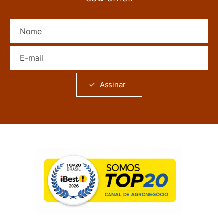
Nome
E-mail
Assinar