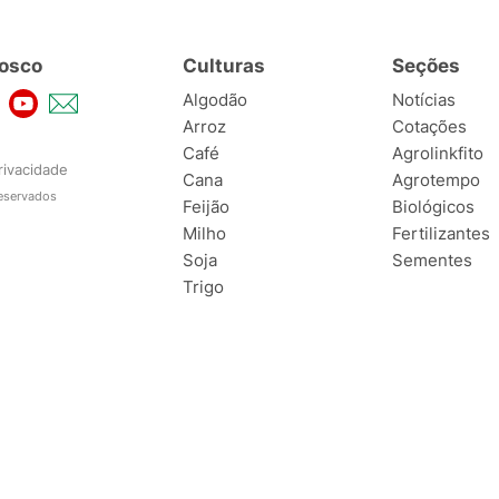
osco
Culturas
Seções
Algodão
Notícias
Arroz
Cotações
Café
Agrolinkfito
rivacidade
Cana
Agrotempo
reservados
Feijão
Biológicos
Milho
Fertilizantes
Soja
Sementes
Trigo