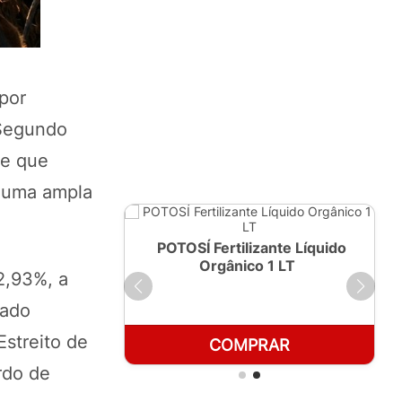
por
 Segundo
de que
u uma ampla
ante Líquido
POTOSÍ Fertilizante Líquido
250ml
Orgânico 1 LT
2,93%, a
iado
streito de
RAR
COMPRAR
rdo de