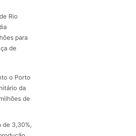
 de Rio
dia
lhões para
nça de
nto o Porto
itário da
 milhões de
a de 3,30%,
 produção