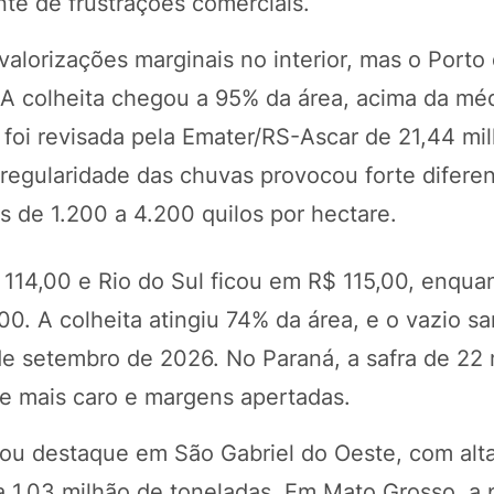
nte de frustrações comerciais.
valorizações marginais no interior, mas o Porto
 A colheita chegou a 95% da área, acima da mé
 foi revisada pela Emater/RS-Ascar de 21,44 mi
rregularidade das chuvas provocou forte difere
s de 1.200 a 4.200 quilos por hectare.
 114,00 e Rio do Sul ficou em R$ 115,00, enqua
0. A colheita atingiu 74% da área, e o vazio san
1 de setembro de 2026. No Paraná, a safra de 22
te mais caro e margens apertadas.
rou destaque em São Gabriel do Oeste, com alt
a 1,03 milhão de toneladas. Em Mato Grosso, a