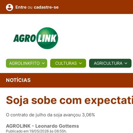
ou
cadastre-se
Entre
ULTURA
AGROLINKFITO
CULTURAS
AGRICULTURA
BIOLÓGICOS
COTAÇÕES
NOTÍCIAS
AGROTE
NOTÍCIAS
Soja sobe com expectat
Fotos
os
Conversor
Colunistas
Eventos
e
Vídeos
O contrato de julho da soja avançou 3,06%
AGROLINK
- Leonardo Gottems
Publicado em 19/05/2026 às 06:55h.