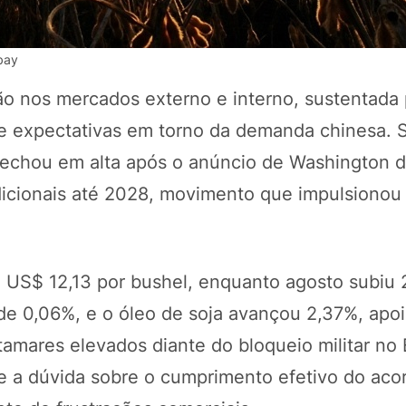
bay
o nos mercados externo e interno, sustentada 
 e expectativas em torno da demanda chinesa.
echou em alta após o anúncio de Washington 
adicionais até 2028, movimento que impulsiono
POTOSÍ Fertiliz
Orgânico 
a US$ 12,13 por bushel, enquanto agosto subiu 
a de 0,06%, e o óleo de soja avançou 2,37%, apo
ares elevados diante do bloqueio militar no E
COMP
e a dúvida sobre o cumprimento efetivo do aco