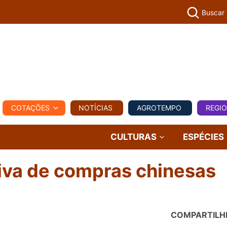
Buscar
PECUÁR
COTAÇÕES
NOTÍCIAS
AGROTEMPO
REGI
MPO
REGIONAL
COMERCIAL
AGROVIAGENS
CULTURAS
ESPÉCIES
iva de compras chinesas
COMPARTILH