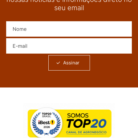
seu email
Nome
E-mail
Assinar